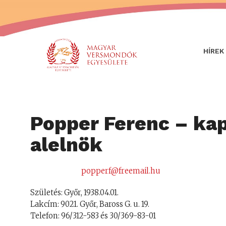
HÍREK
Popper Ferenc – kap
alelnök
popperf@freemail.hu
Születés: Győr, 1938.04.01.
Lakcím: 9021. Győr, Baross G. u. 19.
Telefon: 96/312-583 és 30/369-83-01