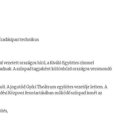
radásipari technikus
tal vezetett országos hírű, a Kiváló Együttes címmel
ínpadnak. A színpad tagjaként különböző országos versmondó
ult. A jogutód Győri Theátrum együttes vezetője lettem. A
ődési Központ fenntartásában működő színpad ismét az
ítés,