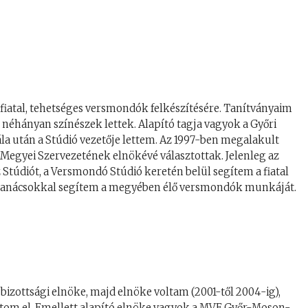
iatal, tehetséges versmondók felkészítésére. Tanítványaim
néhányan színészek lettek. Alapító tagja vagyok a Győri
la után a Stúdió vezetője lettem. Az 1997-ben megalakult
gyei Szervezetének elnökévé választottak. Jelenleg az
Stúdiót, a Versmondó Stúdió keretén belül segítem a fiatal
 tanácsokkal segítem a megyében élő versmondók munkáját.
zottsági elnöke, majd elnöke voltam (2001-től 2004-ig),
 látom el. Emellett alapító elnöke vagyok a MVE Győr-Moson-