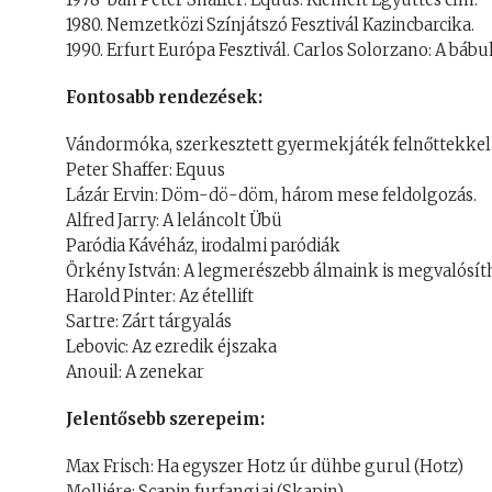
1980. Nemzetközi Színjátszó Fesztivál Kazincbarcika.
1990. Erfurt Európa Fesztivál. Carlos Solorzano: A báb
Fontosabb rendezések:
Vándormóka, szerkesztett gyermekjáték felnőttekkel
Peter Shaffer: Equus
Lázár Ervin: Döm-dö-döm, három mese feldolgozás.
Alfred Jarry: A leláncolt Übü
Paródia Kávéház, irodalmi paródiák
Örkény István: A legmerészebb álmaink is megvalósít
Harold Pinter: Az étellift
Sartre: Zárt tárgyalás
Lebovic: Az ezredik éjszaka
Anouil: A zenekar
Jelentősebb szerepeim:
Max Frisch: Ha egyszer Hotz úr dühbe gurul (Hotz)
Molliére: Scapin furfangjai (Skapin)