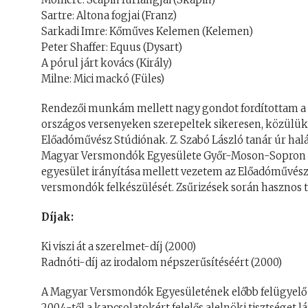
Sartre: Altona fogjai (Franz)
Sarkadi Imre: Kőműves Kelemen (Kelemen)
Peter Shaffer: Equus (Dysart)
A pórul járt kovács (Király)
Milne: Mici mackó (Füles)
Rendezői munkám mellett nagy gondot fordítottam a f
országos versenyeken szerepeltek sikeresen, közülük 
Előadóművész Stúdiónak. Z. Szabó László tanár úr halá
Magyar Versmondók Egyesülete Győr-Moson-Sopron Me
egyesület irányítása mellett vezetem az Előadóművész 
versmondók felkészülését. Zsűrizések során hasznos
Díjak:
Ki viszi át a szerelmet-díj (2000)
Radnóti-díj az irodalom népszerűsítéséért (2000)
A Magyar Versmondók Egyesületének előbb felügyelő bi
2004-től a kapcsolatokért felelős alelnöki tisztséget