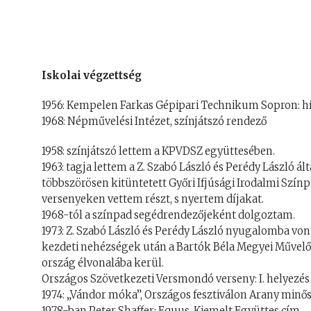
Iskolai végzettség
1956: Kempelen Farkas Gépipari Technikum Sopron: hí
1968: Népművelési Intézet, színjátszó rendező
1958: színjátszó lettem a KPVDSZ együttesében.
1963: tagja lettem a Z. Szabó László és Perédy László ál
többszörösen kitüntetett Győri Ifjúsági Irodalmi Sz
versenyeken vettem részt, s nyertem díjakat.
1968-tól a színpad segédrendezőjeként dolgoztam.
1973: Z. Szabó László és Perédy László nyugalomba von
kezdeti nehézségek után a Bartók Béla Megyei Művel
ország élvonalába kerül.
Országos Szövetkezeti Versmondó verseny: I. helyezés
1974: „Vándor móka”, Országos fesztiválon Arany minős
1978-ban Peter Shaffer: Equus. Kiemelt Együttes cím.