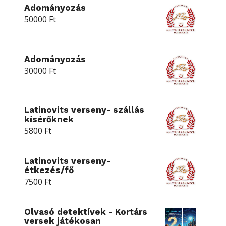
Adományozás
50000
Ft
Adományozás
30000
Ft
Latinovits verseny- szállás
kísérőknek
5800
Ft
Latinovits verseny-
étkezés/fő
7500
Ft
Olvasó detektívek - Kortárs
versek játékosan