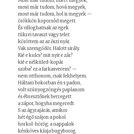
Most már tudom, miért megyek,
most már tudom, hová megyek,
most már tudom, hol is megyek —
örökkön koporsód megett.
És villoghatnak az egek
tükrei tavaszt vagy telet:
köröttem az az őszi nyár.
Vak szemgödör. Halott sirály.
Kié e kulcs? mit nyit e zár?
kié e nélküled-kopár
szoba? ez a farkasverem? —
nem otthonom, csak fekhelyem.
Háltam bokorban én s padon,
volt szúnyogzöngés paplanom
és ébresztőnek berregett
a zápor, hogyha megeredt.
S az ágyrajárás, amikor
hét égő szájon a pokol
horkol-hörög: a nappalok
kénköves kínja bugyborog.