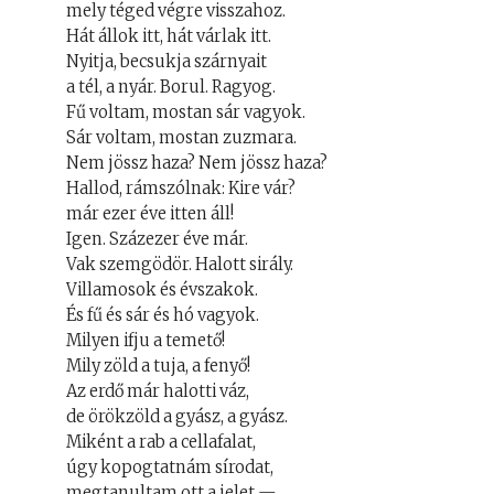
mely téged végre visszahoz.
Hát állok itt, hát várlak itt.
Nyitja, becsukja szárnyait
a tél, a nyár. Borul. Ragyog.
Fű voltam, mostan sár vagyok.
Sár voltam, mostan zuzmara.
Nem jössz haza? Nem jössz haza?
Hallod, rámszólnak: Kire vár?
már ezer éve itten áll!
Igen. Százezer éve már.
Vak szemgödör. Halott sirály.
Villamosok és évszakok.
És fű és sár és hó vagyok.
Milyen ifju a temető!
Mily zöld a tuja, a fenyő!
Az erdő már halotti váz,
de örökzöld a gyász, a gyász.
Miként a rab a cellafalat,
úgy kopogtatnám sírodat,
megtanultam ott a jelet —