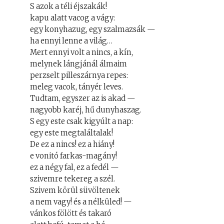
S azok a téli éjszakák!
kapu alatt vacog a vágy:
egy konyhazug, egy szalmazsák —
ha ennyi lenne a világ…
Mert ennyi volt a nincs, a kín,
melynek lángjánál álmaim
perzselt pilleszárnya repes:
meleg vacok, tányér leves.
Tudtam, egyszer az is akad —
nagyobb karéj, hű dunyhaszag.
S egy este csak kigyúlt a nap:
egy este megtaláltalak!
De ez a nincs! ez a hiány!
e vonitó farkas-magány!
ez a négy fal, ez a fedél —
szivemre tekereg a szél.
Szivem körül süvöltenek
a nem vagy! és a nélküled! —
vánkos fölött és takaró