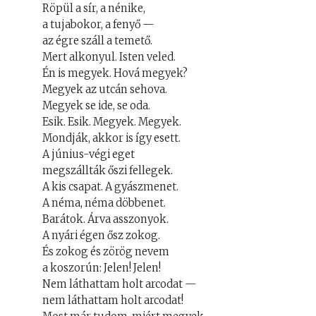
Röpül a sír, a nénike,
a tujabokor, a fenyő —
az égre száll a temető.
Mert alkonyul. Isten veled.
Én is megyek. Hová megyek?
Megyek az utcán sehova.
Megyek se ide, se oda.
Esik. Esik. Megyek. Megyek.
Mondják, akkor is így esett.
A június-végi eget
megszállták őszi fellegek.
A kis csapat. A gyászmenet.
A néma, néma döbbenet.
Barátok. Árva asszonyok.
A nyári égen ősz zokog.
És zokog és zörög nevem
a koszorún: Jelen! Jelen!
Nem láthattam holt arcodat —
nem láthattam holt arcodat!