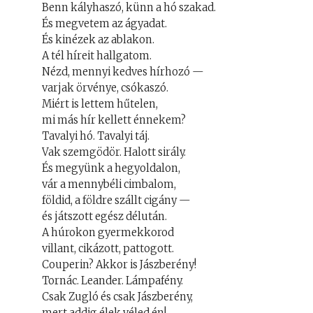
Benn kályhaszó, künn a hó szakad.
És megvetem az ágyadat.
És kinézek az ablakon.
A tél híreit hallgatom.
Nézd, mennyi kedves hírhozó —
varjak örvénye, csókaszó.
Miért is lettem hűtelen,
mi más hír kellett énnekem?
Tavalyi hó. Tavalyi táj.
Vak szemgödör. Halott sirály.
És megyünk a hegyoldalon,
vár a mennybéli cimbalom,
földid, a földre szállt cigány —
és játszott egész délután.
A húrokon gyermekkorod
villant, cikázott, pattogott.
Couperin? Akkor is Jászberény!
Tornác. Leander. Lámpafény.
Csak Zugló és csak Jászberény,
mert addig élek véled én!