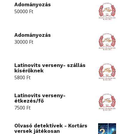
Adományozás
50000
Ft
Adományozás
30000
Ft
Latinovits verseny- szállás
kísérőknek
5800
Ft
Latinovits verseny-
étkezés/fő
7500
Ft
Olvasó detektívek - Kortárs
versek játékosan