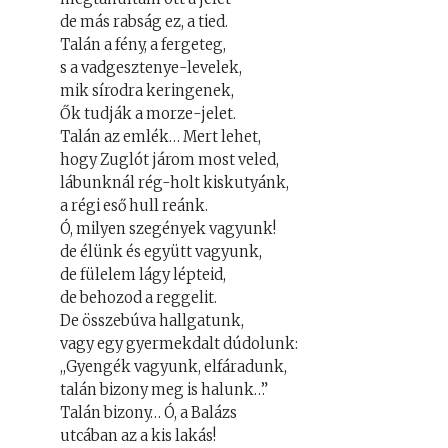
de más rabság ez, a tied.
Talán a fény, a fergeteg,
s a vadgesztenye-levelek,
mik sírodra keringenek,
Ők tudják a morze-jelet.
Talán az emlék… Mert lehet,
hogy Zuglót járom most veled,
lábunknál rég-holt kiskutyánk,
a régi eső hull reánk.
Ó, milyen szegények vagyunk!
de élünk és együtt vagyunk,
de fülelem lágy lépteid,
de behozod a reggelit.
De összebúva hallgatunk,
vagy egy gyermekdalt dúdolunk:
,,Gyengék vagyunk, elfáradunk,
talán bizony meg is halunk…”
Talán bizony… Ó, a Balázs
utcában az a kis lakás!