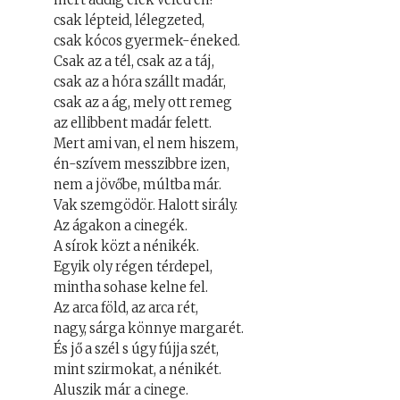
csak lépteid, lélegzeted,
csak kócos gyermek-éneked.
Csak az a tél, csak az a táj,
csak az a hóra szállt madár,
csak az a ág, mely ott remeg
az ellibbent madár felett.
Mert ami van, el nem hiszem,
én-szívem messzibbre izen,
nem a jövőbe, múltba már.
Vak szemgödör. Halott sirály.
Az ágakon a cinegék.
A sírok közt a nénikék.
Egyik oly régen térdepel,
mintha sohase kelne fel.
Az arca föld, az arca rét,
nagy, sárga könnye margarét.
És jő a szél s úgy fújja szét,
mint szirmokat, a nénikét.
Aluszik már a cinege.