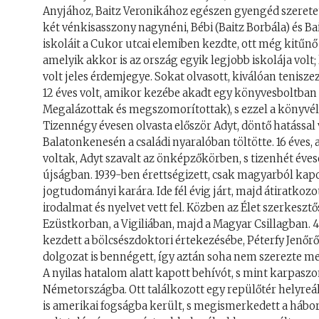
Anyjához, Baitz Veronikához egészen gyengéd szeretet 
két vénkisasszony nagynéni, Bébi (Baitz Borbála) és Ba
iskoláit a Cukor utcai elemiben kezdte, ott még kitűnő 
amelyik akkor is az ország egyik legjobb iskolája volt;
volt jeles érdemjegye. Sokat olvasott, kiválóan teniszez
12 éves volt, amikor kezébe akadt egy könyvesboltban
Megalázottak és megszomorítottak), s ezzel a könyvél
Tizennégy évesen olvasta először Adyt, döntő hatással v
Balatonkenesén a családi nyaralóban töltötte. 16 éves
voltak, Adyt szavalt az önképzőkörben, s tizenhét évese
újságban. 1939-ben érettségizett, csak magyarból kapot
jogtudományi karára. Ide fél évig járt, majd átiratkoz
irodalmat és nyelvet vett fel. Közben az Élet szerkesztő
Ezüstkorban, a Vigiliában, majd a Magyar Csillagban. 4
kezdett a bölcsészdoktori értekezésébe, Péterfy Jenőrő
dolgozat is bennégett, így aztán soha nem szerezte me
A nyilas hatalom alatt kapott behívót, s mint karpas
Németországba. Ott találkozott egy repülőtér helyreál
is amerikai fogságba került, s megismerkedett a hábor