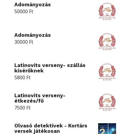
Adományozás
50000
Ft
Adományozás
30000
Ft
Latinovits verseny- szállás
kísérőknek
5800
Ft
Latinovits verseny-
étkezés/fő
7500
Ft
Olvasó detektívek - Kortárs
versek játékosan