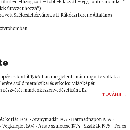
 filmben elhangzott – többek között – egy fontos mondat: ”
ek út vezet hozzá.”)
 volt Székesfehérváron, a II. Rákóczi Ferenc Általános
 szívrohamban.
te
 Trapéz és korlát 1946-ban megjelent, már mögötte voltak a
ére szóló metafizikai és erkölcsi világképét,
s részvétét mindenki szenvedései iránt. Ez
TOVÁBB →
és korlát 1946 • Aranymadár 1957 • Harmadnapon 1959 •
Végkifejlet 1974 • A nap születése 1974 • Szálkák 1975 • Tér és