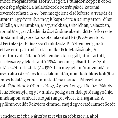
emberi megaláztatás szörnyűségeit, s tulajdonképpen ebből
nyok fogságából, a haláltáborok botrányából, katonai
keveredett haza. 1946-ban megjelent első kötete, a Trapéz és
utatott. Egy év múlva meg is kapta érte a Baumgarten-díjat.
blikált, a Diáriumban, Magyarokban, Újholdban, Válaszban,
 római Magyar Akadémia ösztöndíjasaként. Előtte felkereste
odalmi báty-öcs kapcsolat alakított ki. (1950-ben több
i Feri alakját Pilinszkyről mintázta. 1957-ben pedig az ő
ett az európai tradíció kiemelkedő folytatásának.) A
ktora volt, állandó félelemben korrigált, attól tartott,
t, elviszi egy fekete autó. 1954-ben megnősült, feleségül
után szétköltöztek. (Az 1957-ben megjelent Aranymadár c.
sztrálta.) Az 56-os forradalom után, mint katolikus költőt, a
om, és haláláig ennek munkatársa maradt. Pilinszky az
 a volt Újholdasok (Nemes Nagy Ágnes, Lengyel Balázs, Mándy
lt az édesanyja, egy év múlva pedig a rendalapító nagynénje.
rmadnapon, amivel európai rangot vívott ki magának. A
 egy filmnovellát Rekviem címmel, majd egy oratóriumot Sötét
anciaországba, Párizsba tért vissza többször is, ahol