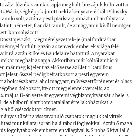
szálai fűzték, s amikor apja meghalt, hozzájuk költözött a
itz Mária, végképp kijutott neki a kényeztetésből. Pilinszky
tanuló volt, aztán a pesti piarista gimnáziumban folytatta,
 latint, németet, franciát tanult, de a magyaron kívül nemigen
ett, korcsolyázott.
 Dosztojevszkij: Megmételyezettek-je (mai fordításban
ménnyel fordult igazán a szenvedő emberek világa felé.
olt rá, aztán Rilke és Baudelaire hatott rá. A nyarakat
, amikor meghalt az apja. Akkoriban már költői ambíciói
n már meg is jelent az első verse az Élet c. katolikus
t jelest, ősszel pedig beiratkozott a pesti egyetem
ott a bölcsészkarra, ahol magyart, művészettörténetet és olasz
ségében dolgozott, itt-ott megjelentek versei is, az
4. május 13-án vette át egyetemi végbizonyítványát, s bele is
l, de a háború alatt bombatalálat érte lakóházukat, a
g a bölcsészdoktori címet.
zományos tüzért a visszavonuló csapatok magukkal vitték
lítási munkálatai során haláltábori foglyokkal. Aztán ő maga
ús fogolytáborok embertelen világával is. S noha ő kívülálló