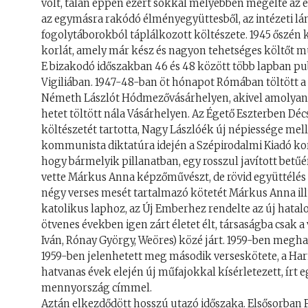
volt, talán éppen ezért sokkal mélyebben megélte az 
az egymásra rakódó élményegyüttesből, az intézeti lá
fogolytáborokból táplálkozott költészete. 1945 őszén 
korlát, amely már kész és nagyon tehetséges költőt m
E bizakodó időszakban 46 és 48 között több lapban pu
Vigiliában. 1947-48-ban öt hónapot Rómában töltött a
Németh Lászlót Hódmezővásárhelyen, akivel amolyan ir
hetet töltött nála Vásárhelyen. Az Égető Eszterben Décs
költészetét tartotta, Nagy Lászlóék új népiessége mell
kommunista diktatúra idején a Szépirodalmi Kiadó korre
hogy bármelyik pillanatban, egy rosszul javított betűér
vette Márkus Anna képzőművészt, de rövid együttélés 
négy verses mesét tartalmazó kötetét Márkus Anna illu
katolikus laphoz, az Új Emberhez rendelte az új hatal
ötvenes években igen zárt életet élt, társaságba csak
Iván, Rónay György, Weöres) közé járt. 1959-ben megha
1959-ben jelenhetett meg második verseskötete, a Ha
hatvanas évek elején új műfajokkal kísérletezett, írt
mennyország címmel.
Aztán elkezdődött hosszú utazó időszaka. Elsősorban Fr