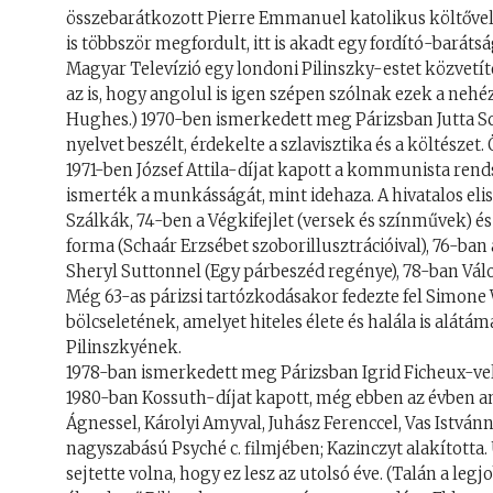
összebarátkozott Pierre Emmanuel katolikus költővel, 
is többször megfordult, itt is akadt egy fordító-barát
Magyar Televízió egy londoni Pilinszky-estet közvetítet
az is, hogy angolul is igen szépen szólnak ezek a ne
Hughes.) 1970-ben ismerkedett meg Párizsban Jutta Sche
nyelvet beszélt, érdekelte a szlavisztika és a költészet
1971-ben József Attila-díjat kapott a kommunista rend
ismerték a munkásságát, mint idehaza. A hivatalos eli
Szálkák, 74-ben a Végkifejlet (versek és színművek) és 
forma (Schaár Erzsébet szoborillusztrációival), 76-ban 
Sheryl Suttonnel (Egy párbeszéd regénye), 78-ban Válo
Még 63-as párizsi tartózkodásakor fedezte fel Simone We
bölcseletének, amelyet hiteles élete és halála is alát
Pilinszkyének.
1978-ban ismerkedett meg Párizsban Igrid Ficheux-vel,
1980-ban Kossuth-díjat kapott, még ebben az évben a
Ágnessel, Károlyi Amyval, Juhász Ferenccel, Vas István
nagyszabású Psyché c. filmjében; Kazinczyt alakította. 
sejtette volna, hogy ez lesz az utolsó éve. (Talán a leg