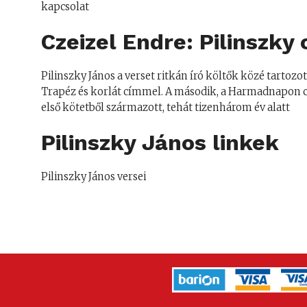
kapcsolat
Czeizel Endre: Pilinszky 
Pilinszky János a verset ritkán író költők közé tartoz
Trapéz és korlát címmel. A második, a Harmadnapon cs
első kötetből származott, tehát tizenhárom év alatt
Pilinszky János linkek
Pilinszky János versei