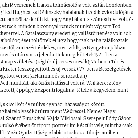
aki P. verseinek francia tolmácsolója volt, aztán Londonban
ság Ted Hughes-zal (Pilinszky halálának tizedik évfordulóján a
t, amiből az derült ki, hogy Angliában is számos híve volt, és
héz versek, minden bizonnyal remek munkát végzett Ted
rerrel. A fiatalasszony eredetileg vallástörténész volt, sok
. Öt boldog évet töltöttek el úgy, hogy csak néha találkoztak.
szertől, ami azért érdekes, mert addigra Nyugaton jobban
smerés után sorra jelenhettek meg kötetei: 1972-ben a
A nap születése (régi és új verses mesék); 75-ben a Tér és
a Kráter (összegyűjtött és új versek), 77-ben a Beszélgetések
gatott versei (a Harminc év sorozatban).
il munkáit, aki óriási hatással volt rá. Weil keresztény
ámasztott, éppúgy központi fogalma-tétele a kegyelem, mint
 akivel két év múlva egyházi házasságot kötött.
ngliai felolvasókörútra ment Weöressel, Nemes Nagy
nal, Szántó Piroskával, Vajda Miklóssal. Szerepelt Bódy Gábor
Utolsó évében öt riport, portréfilm készült vele, mintha csak
jobb Maár Gyula: Hűség a labirintushoz c. filmje, amiben