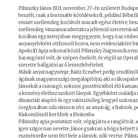
Pilinszky János 1921. november 27-én született Budap
beszélt, csak a fontosabb kötődésekről, például Bébiről,
emiatt szellemileg korlátolt maradt egész életére, besz
szellemileg visszamaradottakra jellemző szeretetáradat
korában egy interjúban megjegyezte, hogy ő az emberi
anyanyelvként otthonról hozva, nem evidenciaként bir
Apokrif) Apja rokonai közül Pilinszky Zsigmondra emlé
harangöntő volt, de szépen énekelt, és végül az Oper
szerette hallgatni az ő lemezfelvételeit.
Másik anyai nagynénje, Baitz Erzsébet pedig rendfőnökn
ágának magyarországi megalapítója), aki a rákospalot
Jánoskát a csavargó, sokszor prostitúcióból élő kamas
a kemény élethez szokott lányok. Egyébként családja 
dinasztiát alapító ős egy valószínűleg lengyel származ
öregkorában oda vissza is tért, az anyai ág, a Baitzok
Kiskomlósról kerültek a fővárosba.
Pilinszky apja postatiszt volt, végigjárta a ranglétrá
igen szigorúan nevelte, János gyakran a húga helyett is
eszményeibe nem fért bele a lányok, nők verése. Pilinszky