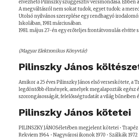
élvezhető Pilinszky szuggesztív versmondása. Ebben a
A megváltásról nem sokat tudok, egyet tudok: a mered
Utolsó nyilvános szereplése egy rendhagyó irodalomóra
Iskolában, 1981 márciusában.
1981. május 27-én egy erőteljes frontátvonulás elvitte
(Magyar Elektronikus Könyvtár)
Pilinszky János költésze
Amikor a 25 éves Pilinszky János első verseskötete, a
legdöntőbb élmények, amelyek megalapozták egész élet
szorongásosságát, felelősségtudatát a világ bűneiben é
Pilinszky János kötetei
PILINSZKY JÁNOSéletében megjelent kötetei • Trapéz 
Rekviem 1964 • Nagyvárosi ikonok 1970 • Szálkák 1972 • 