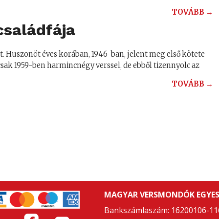
TOVÁBB →
családfája
ott. Huszonöt éves korában, 1946-ban, jelent meg első kötete
ak 1959-ben harmincnégy verssel, de ebből tizennyolc az
TOVÁBB →
MAGYAR VERSMONDÓK EGYES
Bankszámlaszám: 16200106-11