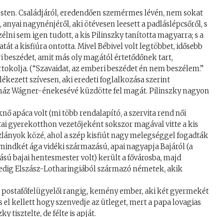
esten. Családjáról, eredendően szemérmes lévén, nem sokat
 anyai nagynénjéről, aki ötévesen leesett a padláslépcsőről, s
élni sem igen tudott, a kis Pilinszky tanította magyarra; s a
át a kisfiúra ontotta. Mivel Bébivel volt legtöbbet, idősebb
 beszédet, amit más oly magától értetődőnek tart,
tokolja. (“Szavaidat, az emberi beszédet én nem beszélem.”
kezett szívesen, aki eredeti foglalkozása szerint
aház Wágner-énekesévé küzdötte fel magát. Pilinszky nagyon
ő apáca volt (mi több rendalapító, a szervita rend női
ai gyerekotthon vezetőjeként sokszor magával vitte a kis
zlányok közé, ahol a szép kisfiút nagy melegséggel fogadták
mindkét ága vidéki származású, apai nagyapja Bajáról (a
ású bajai hentesmester volt) került a fővárosba, majd
, pedig Elszász-Lotharingiából származó németek, akik
t, a postafőfelügyelői rangig, kemény ember, aki két gyermekét
 el kellett hogy szenvedje az ütleget, mert a papa lovagias
 tisztelte, de félte is apját.