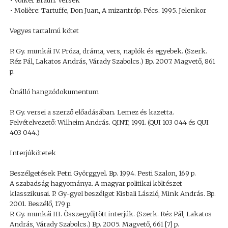
• Volker Braun: Versek
• Molière: Tartuffe, Don Juan, A mizantróp. Pécs. 1995. Jelenkor
Vegyes tartalmú kötet
P. Gy. munkái IV. Próza, dráma, vers, naplók és egyebek. (Szerk.
Réz Pál, Lakatos András, Várady Szabolcs.) Bp. 2007. Magvető, 861
p.
Önálló hangzódokumentum
P. Gy. versei a szerző előadásában. Lemez és kazetta.
Felvételvezető: Wilheim András. QINT, 1991. (QUI 103 044 és QUI
403 044.)
Interjúkötetek
Beszélgetések Petri Györggyel. Bp. 1994. Pesti Szalon, 169 p.
A szabadság hagyománya. A magyar politikai költészet
klasszikusai. P. Gy-gyel beszélget Kisbali László, Mink András. Bp.
2001. Beszélő, 179 p.
P. Gy. munkái III. Összegyűjtött interjúk. (Szerk. Réz Pál, Lakatos
András, Várady Szabolcs.) Bp. 2005. Magvető, 661 [7] p.