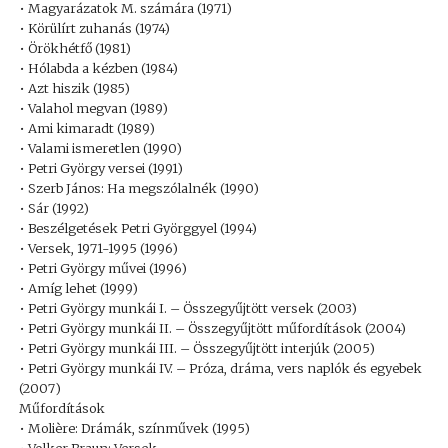
• Magyarázatok M. számára (1971)
• Körülírt zuhanás (1974)
• Örökhétfő (1981)
• Hólabda a kézben (1984)
• Azt hiszik (1985)
• Valahol megvan (1989)
• Ami kimaradt (1989)
• Valami ismeretlen (1990)
• Petri György versei (1991)
• Szerb János: Ha megszólalnék (1990)
• Sár (1992)
• Beszélgetések Petri Györggyel (1994)
• Versek, 1971-1995 (1996)
• Petri György művei (1996)
• Amíg lehet (1999)
• Petri György munkái I. – Összegyűjtött versek (2003)
• Petri György munkái II. – Összegyűjtött műfordítások (2004)
• Petri György munkái III. – Összegyűjtött interjúk (2005)
• Petri György munkái IV. – Próza, dráma, vers naplók és egyebek
(2007)
Műfordítások
• Molière: Drámák, színművek (1995)