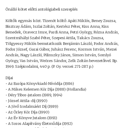
Önálló kötet előtti antológiabeli szereplés
Költők egymás közt. Tizenöt költő: Apáti Miklós, Beney Zsuzsa,
Bisztray Ádám, Iszlai Zoltán, Kertész Péter, Kiss Anna, Kiss
Benedek, Oravecz Imre, Pardi Anna, Petri György, Rózsa András,
Szentmihályi Szabó Péter, Szepesi Attila, Takács Zsuzsa,
Tölgyessy Miklós bemutatkozik Benjámin László, Fodor András,
Fodor József, Garai Gábor, Juhász Ferenc, Kormos István, Mezei
András, Nagy László, Pilinszky János, Simon István, Somlyó
György, Vas István, Weöres Sándor, Zelk Zoltán bevezetőivel. Bp.
1969. Szépirodalmi, 440 p. (P. Gy. versei: 271-287. p.)
Díjai
• Az Európa Könyvkiadó Nívódíja (1986)
• A Mikes Kelemen Kör Díja (1988) (Hollandia)
• Déry Tibor-jutalom (1989, 1994)
• József Attila-díj (1990)
• A Jövő Irodalmáért Díj (1989)
• Az Örley Kör Díja (1990)
• Az Év Könyve Jutalom (1991)
• A Soros Alapítvány Életműdíja (1992)