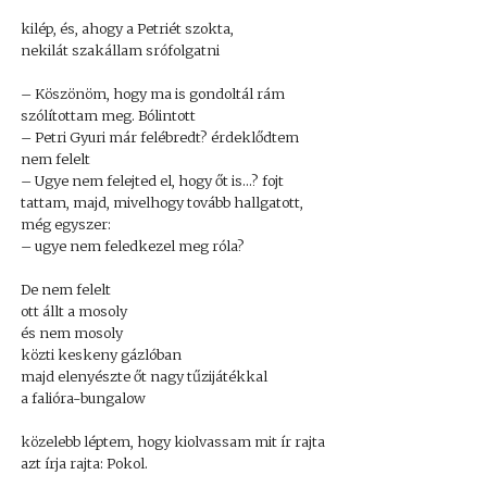
kilép, és, ahogy a Petriét szokta,
nekilát szakállam srófolgatni
– Köszönöm, hogy ma is gondoltál rám
szólítottam meg. Bólintott
– Petri Gyuri már felébredt? érdeklődtem
nem felelt
– Ugye nem felejted el, hogy őt is…? fojt
tattam, majd, mivelhogy tovább hallgatott,
még egyszer:
– ugye nem feledkezel meg róla?
De nem felelt
ott állt a mosoly
és nem mosoly
közti keskeny gázlóban
majd elenyészte őt nagy tűzijátékkal
a falióra-bungalow
közelebb léptem, hogy kiolvassam mit ír rajta
azt írja rajta: Pokol.