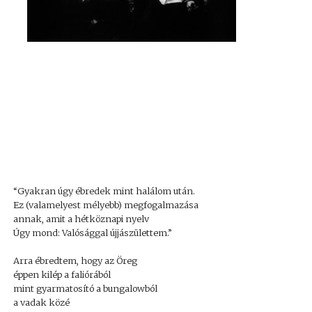
“Gyakran úgy ébredek mint halálom után.
Ez (valamelyest mélyebb) megfogalmazása
annak, amit a hétköznapi nyelv
Úgy mond: Valósággal újjászülettem.”
Arra ébredtem, hogy az Öreg
éppen kilép a faliórából
mint gyarmatosító a bungalowból
a vadak közé