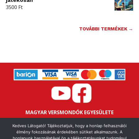
3500
Ft
TOVÁBBI TERMÉKEK →
MAGYAR VERSMONDÓK EGYESÜLETE
Bankszámlaszám: 16200106-11646259
Kedves Látogató! Tájékoztatjuk, hogy a honlap felhasználói
Adószám: 18047352-1-43
élmény fokozásának érdekében sütiket alkalmazunk. A
honlapunk használatával ön a tájékoztatásunkat tudomásul