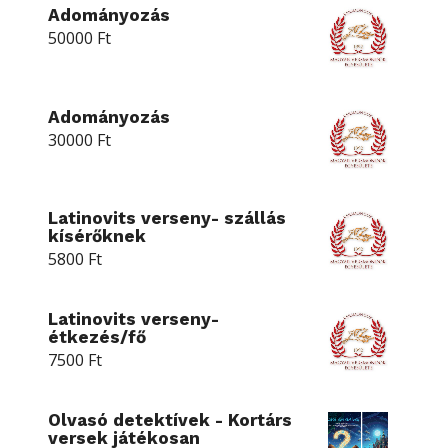
Adományozás
50000
Ft
Adományozás
30000
Ft
Latinovits verseny- szállás
kísérőknek
5800
Ft
Latinovits verseny-
étkezés/fő
7500
Ft
Olvasó detektívek - Kortárs
versek játékosan