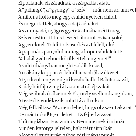
Elporlanak, elszáradnak a szájpadlat alatt.
A “pillangó”, a “gyöngy”, a “szív” – már nem az, ami vol
Amikor a költő még egy család nyelvén dalolt
És megértették, ahogy a dajkaéneket
A szunnyadó, nyűgös gyerek álmában érti meg.
Szívverésünk titkos beszéd, álmunk zsiványoké,
A gyereknek Toldi-t olvasod és azt feleli, oké.
A pap már spanyolul morogja koporsónk felett:
“A halál gyötrelmei körülvettek engemet!”…
Az ohioi bányában megbicsaklik kezed,
A csákány koppan és lehull nevedről az ékezet.
A tyrrheni tenger zúgni kezd s hallod Babits szavát,
Krúdy hárfája zengi át az ausztrál éjszakát.
Még szólnak és üzennek ők, mély szellemhangokon,
A tested is emlékezik, mint távoli rokon.
Még felkiáltasz: “Az nem lehet, hogy oly szent akarat …
De már tudod! Igen, lehet … És fejted a vasat
Thüringiában. Posta nincs. Nem mernek írni már.
Minden katorga jeltelen, halottért sírni kár.
A konzul gumit rág, zabos, törli pápaszemét,