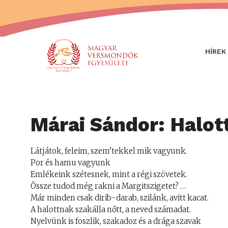
HÍREK
Márai Sándor: Halot
Látjátok, feleim, szem’tekkel mik vagyunk.
Por és hamu vagyunk
Emlékeink szétesnek, mint a régi szövetek.
Össze tudod még rakni a Margitszigetet? …
Már minden csak dirib-darab, szilánk, avitt kacat.
A halottnak szakálla nőtt, a neved számadat.
Nyelvünk is foszlik, szakadoz és a drága szavak