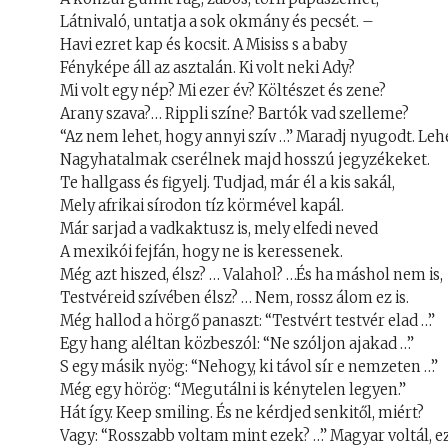
Látnivaló, untatja a sok okmány és pecsét. –
Havi ezret kap és kocsit. A Misiss s a baby
Fényképe áll az asztalán. Ki volt neki Ady?
Mi volt egy nép? Mi ezer év? Költészet és zene?
Arany szava?… Rippli színe? Bartók vad szelleme?
“Az nem lehet, hogy annyi szív …” Maradj nyugodt. Lehe
Nagyhatalmak cserélnek majd hosszú jegyzékeket.
Te hallgass és figyelj. Tudjad, már él a kis sakál,
Mely afrikai sírodon tíz körmével kapál.
Már sarjad a vadkaktusz is, mely elfedi neved
A mexikói fejfán, hogy ne is keressenek.
Még azt hiszed, élsz? … Valahol? …És ha máshol nem is,
Testvéreid szívében élsz? … Nem, rossz álom ez is.
Még hallod a hörgő panaszt: “Testvért testvér elad …”
Egy hang aléltan közbeszól: “Ne szóljon ajakad …”
S egy másik nyög: “Nehogy, ki távol sír e nemzeten …”
Még egy hörög: “Megutálni is kénytelen legyen.”
Hát így. Keep smiling. És ne kérdjed senkitől, miért?
Vagy: “Rosszabb voltam mint ezek? …” Magyar voltál, ez