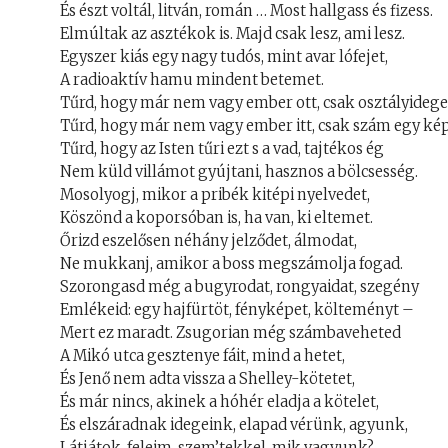
És észt voltál, litván, román … Most hallgass és fizess.
Elmúltak az asztékok is. Majd csak lesz, ami lesz.
Egyszer kiás egy nagy tudós, mint avar lófejet,
A radioaktív hamu mindent betemet.
Tűrd, hogy már nem vagy ember ott, csak osztályidege
Tűrd, hogy már nem vagy ember itt, csak szám egy kép
Tűrd, hogy az Isten tűri ezt s a vad, tajtékos ég
Nem küld villámot gyújtani, hasznos a bölcsesség.
Mosolyogj, mikor a pribék kitépi nyelvedet,
Köszönd a koporsóban is, ha van, ki eltemet.
Őrizd eszelősen néhány jelződet, álmodat,
Ne mukkanj, amikor a boss megszámolja fogad.
Szorongasd még a bugyrodat, rongyaidat, szegény
Emlékeid: egy hajfürtöt, fényképet, költeményt –
Mert ez maradt. Zsugorian még számbaveheted
A Mikó utca gesztenye fáit, mind a hetet,
És Jenő nem adta vissza a Shelley-kötetet,
És már nincs, akinek a hóhér eladja a kötelet,
És elszáradnak idegeink, elapad vérünk, agyunk,
Látjátok, feleim, szem’tekkel, mik vagyunk?