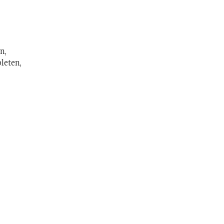
n,
leten,