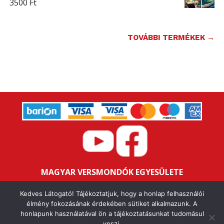
3500
Ft
TOVÁBBI TERMÉKEK →
MAGYAR VERSMONDÓK EGYESÜLETE
Bankszámlaszám: 16200106-11646259
Kedves Látogató! Tájékoztatjuk, hogy a honlap felhasználói
Adószám: 18047352-1-43
élmény fokozásának érdekében sütiket alkalmazunk. A
honlapunk használatával ön a tájékoztatásunkat tudomásul
veszi.