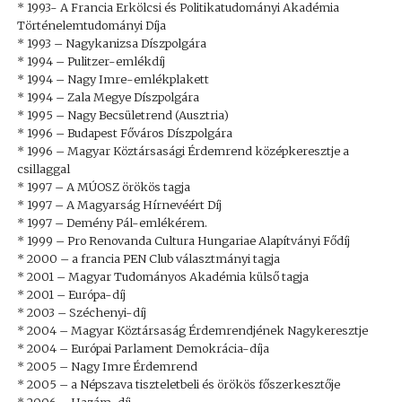
* 1993- A Francia Erkölcsi és Politikatudományi Akadémia
Történelemtudományi Díja
* 1993 – Nagykanizsa Díszpolgára
* 1994 – Pulitzer-emlékdíj
* 1994 – Nagy Imre-emlékplakett
* 1994 – Zala Megye Díszpolgára
* 1995 – Nagy Becsületrend (Ausztria)
* 1996 – Budapest Főváros Díszpolgára
* 1996 – Magyar Köztársasági Érdemrend középkeresztje a
csillaggal
* 1997 – A MÚOSZ örökös tagja
* 1997 – A Magyarság Hírnevéért Díj
* 1997 – Demény Pál-emlékérem.
* 1999 – Pro Renovanda Cultura Hungariae Alapítványi Fődíj
* 2000 – a francia PEN Club választmányi tagja
* 2001 – Magyar Tudományos Akadémia külső tagja
* 2001 – Európa-díj
* 2003 – Széchenyi-díj
* 2004 – Magyar Köztársaság Érdemrendjének Nagykeresztje
* 2004 – Európai Parlament Demokrácia-díja
* 2005 – Nagy Imre Érdemrend
* 2005 – a Népszava tiszteletbeli és örökös főszerkesztője