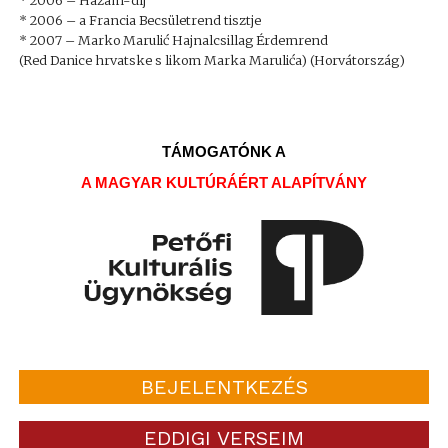
* 2006 – Hazám-díj
* 2006 – a Francia Becsületrend tisztje
* 2007 – Marko Marulić Hajnalcsillag Érdemrend
(Red Danice hrvatske s likom Marka Marulića) (Horvátország)
TÁMOGATÓNK A
A MAGYAR KULTÚRÁÉRT ALAPÍTVÁNY
BEJELENTKEZÉS
EDDIGI VERSEIM