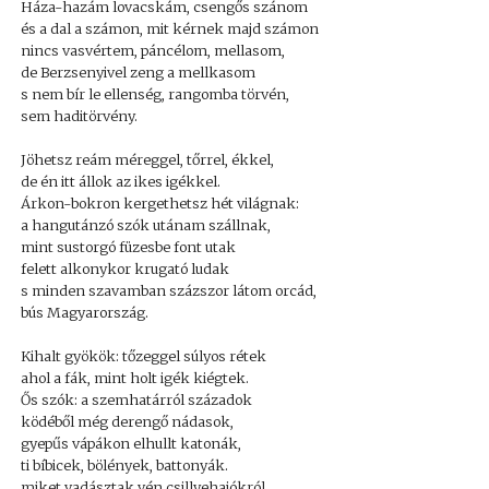
Háza-hazám lovacskám, csengős szánom
és a dal a számon, mit kérnek majd számon
nincs vasvértem, páncélom, mellasom,
de Berzsenyivel zeng a mellkasom
s nem bír le ellenség, rangomba törvén,
sem haditörvény.
Jöhetsz reám méreggel, tőrrel, ékkel,
de én itt állok az ikes igékkel.
Árkon-bokron kergethetsz hét világnak:
a hangutánzó szók utánam szállnak,
mint sustorgó füzesbe font utak
felett alkonykor krugató ludak
s minden szavamban százszor látom orcád,
bús Magyarország.
Kihalt gyökök: tőzeggel súlyos rétek
ahol a fák, mint holt igék kiégtek.
Ős szók: a szemhatárról századok
ködéből még derengő nádasok,
gyepűs vápákon elhullt katonák,
ti bíbicek, bölények, battonyák.
miket vadásztak vén csillyehajókról