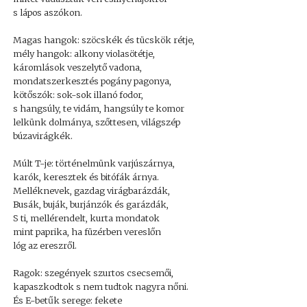
s lápos aszókon.
Magas hangok: szöcskék és tücskök rétje,
mély hangok: alkony violasötétje,
káromlások veszelytő vadona,
mondatszerkesztés pogány pagonya,
kötőszók: sok-sok illanó fodor,
s hangsúly, te vidám, hangsúly te komor
lelkünk dolmánya, szőttesen, világszép
búzavirágkék.
Múlt T-je: történelmünk varjúszárnya,
karók, keresztek és bitófák árnya.
Melléknevek, gazdag virágbarázdák,
Busák, buják, burjánzók és garázdák,
S ti, mellérendelt, kurta mondatok
mint paprika, ha füzérben vereslőn
lóg az ereszről.
Ragok: szegények szurtos csecsemői,
kapaszkodtok s nem tudtok nagyra nőni.
És E-betűk serege: fekete