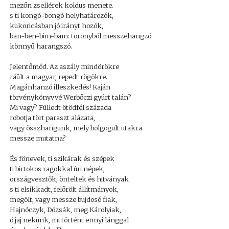
mezőn zsellérek koldus menete.
s ti kongó-bongó helyhatározók,
kukoricásban jó irányt hozók,
ban-ben-bim-bam: toronyból messzehangzó
könnyű harangszó.
Jelentőmód. Az aszály mindörökre
ráült a magyar, repedt rögökre.
Magánhanzó illeszkedés! Kaján
törvénykönyvvé Werbőczi gyúrt talán?
Mi vagy? Fülledt ötödfél százada
robotja tört paraszt alázata,
vagy összhangunk, mely bolgogult utakra
messze mutatna?
És fönevek, ti szikárak és szépek
ti birtokos ragokkal úri népek,
országvesztők, önteltek és hitványak
s ti elsikkadt, felőrölt állítmányok,
megölt, vagy messze bujdosó fiak,
Hajnóczyk, Dózsák, meg Károlyiak,
ó jaj nekünk, mi történt ennyi lánggal