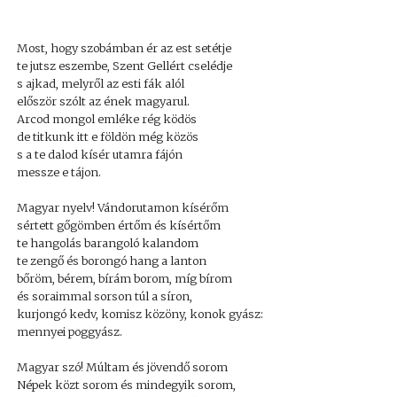
Most, hogy szobámban ér az est setétje
te jutsz eszembe, Szent Gellért cselédje
s ajkad, melyről az esti fák alól
először szólt az ének magyarul.
Arcod mongol emléke rég ködös
de titkunk itt e földön még közös
s a te dalod kísér utamra fájón
messze e tájon.
Magyar nyelv! Vándorutamon kísérőm
sértett gőgömben értőm és kísértőm
te hangolás barangoló kalandom
te zengő és borongó hang a lanton
bőröm, bérem, bírám borom, míg bírom
és soraimmal sorson túl a síron,
kurjongó kedv, komisz közöny, konok gyász:
mennyei poggyász.
Magyar szó! Múltam és jövendő sorom
Népek közt sorom és mindegyik sorom,