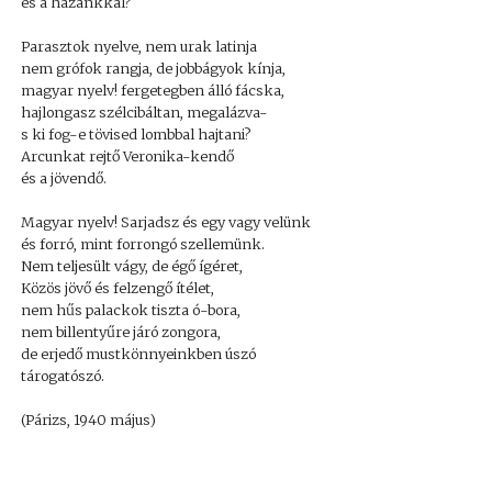
és a hazánkkal?
Parasztok nyelve, nem urak latinja
nem grófok rangja, de jobbágyok kínja,
magyar nyelv! fergetegben álló fácska,
hajlongasz szélcibáltan, megalázva-
s ki fog-e tövised lombbal hajtani?
Arcunkat rejtő Veronika-kendő
és a jövendő.
Magyar nyelv! Sarjadsz és egy vagy velünk
és forró, mint forrongó szellemünk.
Nem teljesült vágy, de égő ígéret,
Közös jövő és felzengő ítélet,
nem hűs palackok tiszta ó-bora,
nem billentyűre járó zongora,
de erjedő mustkönnyeinkben úszó
tárogatószó.
(Párizs, 1940 május)