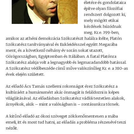
életére és gondolataira
építve olyan filozófiai
rendszert dolgozott ki,
mely mögött etikai
kérdések húzódnak
meg. Kr.e. 399-ben,
amikor az athéni demokrácia Szókratészt halálra ítélte, Platón
Szókratész tanítványaival és Eukleidésszel együtt Megarába
ment, és a következő néhány év során sokat utazott,
Görögországban, Egyiptomban és Itáliában. A fiatal Platónra
Szókratész alakja volt a legnagyobb és legmaradandóbb hatással.
A Szókratész védőbeszéde című műve valószínűleg Kr. e. a 380-as
évek elején született.
Az előadó Ács Tamás szellemi rokonságot érez Szókratész a
kultúráért a humánumért akár önmagát is feláldozni is képes
világlátásával. Az előadásban Szókratész vádlói testetlen alakok,
árnyékok, akik – mint a valóságban is – rontásunkra törnek.
A kitűnő előadó az ókori szöveget zökkenőmentesen a mába
emeli, itt és most tud hatni, az előadás a probléma részesévé teszi
nézőit.