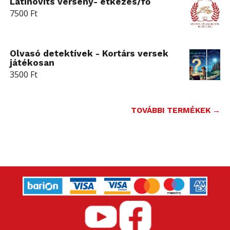
Latinovits verseny- étkezés/fő
7500
Ft
Olvasó detektívek - Kortárs versek
játékosan
3500
Ft
TOVÁBBI TERMÉKEK →