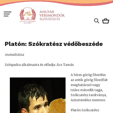
Platón: Szókratész védőbeszéde
monodráma
Színpadra alkalmazta és előadja: Ács Tamás
A híres görög filozófus
az antik görög filozófiát
meghatározó nagy
triász második tagja,
Szókratész tanítványa,
Arisztotelész mestere.
Platón Szókratész