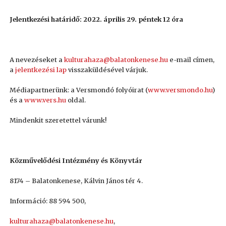
Jelentkezési határidő: 2022. április 29. péntek 12 óra
A nevezéseket a
kulturahaza@balatonkenese.hu
e-mail címen,
a
jelentkezési lap
visszaküldésével várjuk.
Médiapartnerünk: a Versmondó folyóirat (
www.versmondo.hu
)
és a
www.vers.hu
oldal.
Mindenkit szeretettel várunk!
Közművelődési Intézmény és Könyvtár
8174 – Balatonkenese, Kálvin János tér 4.
Információ: 88 594 500,
kulturahaza@balatonkenese.hu
,