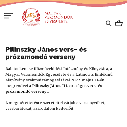
Pilinszky János vers- és
prózamondó verseny
Balatonkenese Közművelődési Intézmény és Könyvtára, a
Magyar Versmondók Egyesülete és a Latinovits Emlékmű
Alapítvány szakmai támogatásával 2022. május 21-én
megrendezi a
Pilinszky János III. országos vers- és
prózamondó verseny
t.
A megmérettetésre szeretettel várjuk a versenyzőket,
versbarátokat, az irodalom kedvelőit.