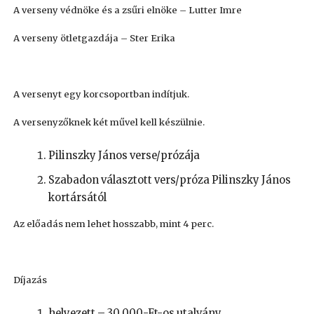
A verseny védnöke és a zsűri elnöke – Lutter Imre
A verseny ötletgazdája – Ster Erika
A versenyt egy korcsoportban indítjuk.
A versenyzőknek két művel kell készülnie.
Pilinszky János verse/prózája
Szabadon választott vers/próza Pilinszky János
kortársától
Az előadás nem lehet hosszabb, mint 4 perc.
Díjazás
helyezett – 30 000,-Ft-os utalvány