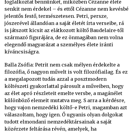
foglalkoztat bennünket, miközben Cézanne élete
senkit nem érdekel – és ettől Cézanne nem kevésbé
jelentős festő, természetesen. Petri, persze,
jószerével állandóan a saját életét írta verseibe, rá
is játszott kicsit az elátkozott költő Baudelaire-től
származó figurájára, de ez önmagában nem volna
elegendő magyarázat a személyes élete iránti
kíváncsiságra.
Balla Zsófia: Petrit nem csak mélyen érdekelte a
filozófia, ő nagyon művelt is volt filozófiailag. És ez
a megalapozott tudás azzal a posztmodern
költészeti gyakorlattal párosult a műveiben, hogy
az élet apró részleteit emelte versbe, a magánélet
különböző elemeit mutatva meg. S arra a kérdésre,
hogy vajon nemzedéki költő-e Petri, magamban azt
válaszoltam, hogy igen. Ő ugyanis olyan dolgokat
tudott elmondani nemzedéktársainak a saját
közérzete feltárása révén, amelyek, ha