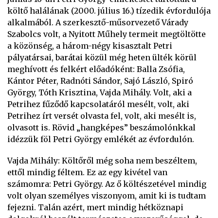
költő halálának (2000. július 16.) tízedik évfordulója
alkalmából. A szerkesztő-műsorvezető Várady
Szabolcs volt, a Nyitott Műhely termeit megtöltötte
a közönség, a három-négy kisasztalt Petri
pályatársai, barátai közül még heten ülték körül
meghívott és felkért előadóként: Balla Zsófia,
Kántor Péter, Radnóti Sándor, Sajó László, Spiró
György, Tóth Krisztina, Vajda Mihály. Volt, aki a
Petrihez fűződő kapcsolatáról mesélt, volt, aki
Petrihez írt versét olvasta fel, volt, aki mesélt is,
olvasott is. Rövid „hangképes” beszámolónkkal
idézzük föl Petri György emlékét az évfordulón.
Vajda Mihály: Költőről még soha nem beszéltem,
ettől mindig féltem. Ez az egy kivétel van
számomra: Petri György. Az ő költészetével mindig
volt olyan személyes viszonyom, amit ki is tudtam
fejezni. Talán azért, mert mindig hétköznapi