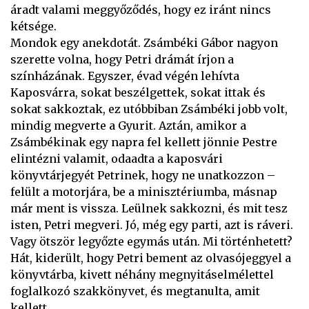
áradt valami meggyőződés, hogy ez iránt nincs
kétsége.
Mondok egy anekdotát. Zsámbéki Gábor nagyon
szerette volna, hogy Petri drámát írjon a
színházának. Egyszer, évad végén lehívta
Kaposvárra, sokat beszélgettek, sokat ittak és
sokat sakkoztak, ez utóbbiban Zsámbéki jobb volt,
mindig megverte a Gyurit. Aztán, amikor a
Zsámbékinak egy napra fel kellett jönnie Pestre
elintézni valamit, odaadta a kaposvári
könyvtárjegyét Petrinek, hogy ne unatkozzon –
felült a motorjára, be a minisztériumba, másnap
már ment is vissza. Leülnek sakkozni, és mit tesz
isten, Petri megveri. Jó, még egy parti, azt is ráveri.
Vagy ötször legyőzte egymás után. Mi történhetett?
Hát, kiderült, hogy Petri bement az olvasójeggyel a
könyvtárba, kivett néhány megnyitáselmélettel
foglalkozó szakkönyvet, és megtanulta, amit
kellett.