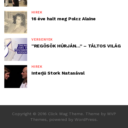
HÍREK
16 éve halt meg Polcz Alaine
VERSENYEK
“REGÖSÖK HÚRJÁN…” – TÁLTOS VILÁG
HÍREK
Interjú Stork Natasával
Copyright © 2016 Click Mag Theme. Theme by MVP
Themes, powered by WordPress.