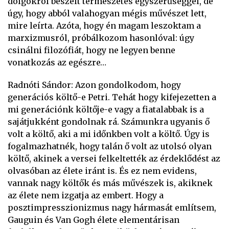
dolgokról beszélt természetes egyszerűséggel, de
úgy, hogy abból valahogyan mégis művészet lett,
mire leírta. Azóta, hogy én magam leszoktam a
marxizmusról, próbálkozom hasonlóval: úgy
csinálni filozófiát, hogy ne legyen benne
vonatkozás az egészre…
Radnóti Sándor: Azon gondolkodom, hogy
generációs költő-e Petri. Tehát hogy kifejezetten a
mi generációnk költője-e vagy a fiatalabbak is a
sajátjukként gondolnak rá. Számunkra ugyanis ő
volt a költő, aki a mi időnkben volt a költő. Úgy is
fogalmazhatnék, hogy talán ő volt az utolsó olyan
költő, akinek a versei felkeltették az érdeklődést az
olvasóban az élete iránt is. És ez nem evidens,
vannak nagy költők és más művészek is, akiknek
az élete nem izgatja az embert. Hogy a
posztimpresszionizmus nagy hármasát említsem,
Gauguin és Van Gogh élete elementárisan