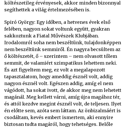
költészetileg érvényesek, akkor minden bizonnyal
segíthettek a világ értelmezésében is.
Spiró György: Egy időben, a hetvenes évek első
felében, nagyon sokat voltunk együtt, gyakran
sakkoztunk a Fiatal Művészek Klubjában.
Irodalomról soha nem beszéltünk, tulajdonképpen
nem beszéltünk semmiről. Én nagyra becsültem az
ő költészetét, ő – szerintem – nem olvasott tőlem
semmit, de valamiért szimpatikus lehettem neki.
És azt figyeltem meg, ez volt a megalapozott
tapasztalatom, hogy ameddig észnél volt, addig
nagyon észnél volt. Egészen addig, amíg el nem
vágódott, ha sokat ivott, de akkor meg nem lehetett
magánál. Meg kellett várni, amíg újra magához tér,
és attól kezdve megint észnél volt, de teljesen. Ilyet
én előtte sem, azóta sem láttam. Az önbizalmáért is
csodáltam, kevés embert ismertem, aki ennyire
biztosan tudta magáról, hogy tehetséges. Belőle