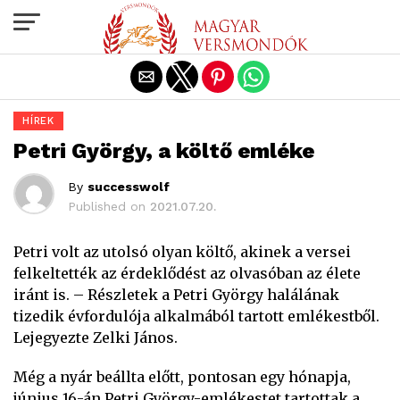
Exit mobile version
HÍREK
Petri György, a költő emléke
By
successwolf
Published on
2021.07.20.
Petri volt az utolsó olyan költő, akinek a versei
felkeltették az érdeklődést az olvasóban az élete
iránt is. – Részletek a Petri György halálának
tizedik évfordulója alkalmából tartott emlékestből.
Lejegyezte Zelki János.
Még a nyár beállta előtt, pontosan egy hónapja,
június 16-án Petri György-emlékestet tartottak a