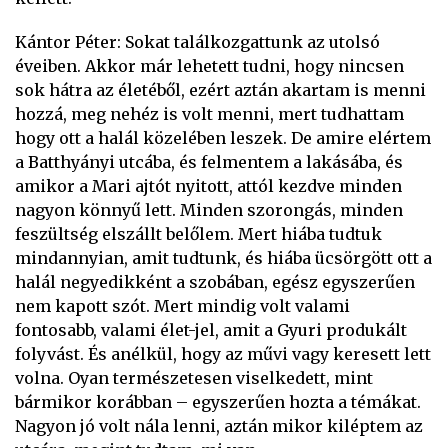
Kántor Péter: Sokat találkozgattunk az utolsó
éveiben. Akkor már lehetett tudni, hogy nincsen
sok hátra az életéből, ezért aztán akartam is menni
hozzá, meg nehéz is volt menni, mert tudhattam
hogy ott a halál közelében leszek. De amire elértem
a Batthyányi utcába, és felmentem a lakásába, és
amikor a Mari ajtót nyitott, attól kezdve minden
nagyon könnyű lett. Minden szorongás, minden
feszültség elszállt belőlem. Mert hiába tudtuk
mindannyian, amit tudtunk, és hiába ücsörgött ott a
halál negyedikként a szobában, egész egyszerűen
nem kapott szót. Mert mindig volt valami
fontosabb, valami élet-jel, amit a Gyuri produkált
folyvást. És anélkül, hogy az művi vagy keresett lett
volna. Oyan természetesen viselkedett, mint
bármikor korábban – egyszerűen hozta a témákat.
Nagyon jó volt nála lenni, aztán mikor kiléptem az