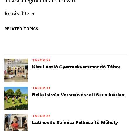
utcára, megint tudtam, mi van.
forrás: litera
RELATED TOPICS:
TÁBOROK
Kiss László Gyermekversmondó Tábor
TÁBOROK
Bella István Versművészeti Szeminárium
TÁBOROK
Latinovits Színész Felkészítő Műhely