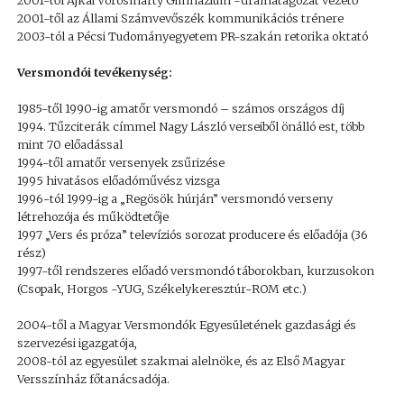
2001-től Ajkai Vörösmarty Gimnázium -drámatagozat vezető
2001-től az Állami Számvevőszék kommunikációs trénere
2003-tól a Pécsi Tudományegyetem PR-szakán retorika oktató
Versmondói tevékenység:
1985-től 1990-ig amatőr versmondó – számos országos díj
1994. Tűzciterák címmel Nagy László verseiből önálló est, több
mint 70 előadással
1994-től amatőr versenyek zsűrizése
1995 hivatásos előadóművész vizsga
1996-tól 1999-ig a „Regösök húrján” versmondó verseny
létrehozója és működtetője
1997 „Vers és próza” televíziós sorozat producere és előadója (36
rész)
1997-től rendszeres előadó versmondó táborokban, kurzusokon
(Csopak, Horgos -YUG, Székelykeresztúr-ROM etc.)
2004-től a Magyar Versmondók Egyesületének gazdasági és
szervezési igazgatója,
2008-tól az egyesület szakmai alelnöke, és az Első Magyar
Versszínház főtanácsadója.