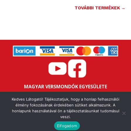
TOVÁBBI TERMÉKEK →
MAGYAR VERSMONDÓK EGYESÜLETE
Bankszámlaszám: 16200106-11646259
Kedves Látogató! Tájékoztatjuk, hogy a honlap felhasználói
Adószám: 18047352-1-43
élmény fokozásának érdekében sütiket alkalmazunk. A
honlapunk használatával ön a tájékoztatásunkat tudomásul
veszi.
IMPRESSZUM
ALAPSZABÁLY
ÁSZF
ADATVÉDELMI NYILATKOZAT
FELHASZNÁLÁSI FELTÉTELEK
Elfogadom