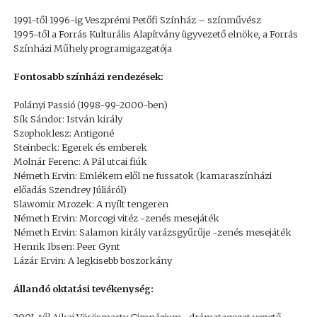
1991-től 1996-ig Veszprémi Petőfi Színház – színművész
1995-től a Forrás Kulturális Alapítvány ügyvezető elnöke, a Forrás
Színházi Műhely programigazgatója
Fontosabb színházi rendezések:
Polányi Passió (1998-99-2000-ben)
Sík Sándor: István király
Szophoklesz: Antigoné
Steinbeck: Egerek és emberek
Molnár Ferenc: A Pál utcai fiúk
Németh Ervin: Emlékem elől ne fussatok (kamaraszínházi
előadás Szendrey Júliáról)
Slawomir Mrozek: A nyílt tengeren
Németh Ervin: Morcogi vitéz -zenés mesejáték
Németh Ervin: Salamon király varázsgyűrűje -zenés mesejáték
Henrik Ibsen: Peer Gynt
Lázár Ervin: A legkisebb boszorkány
Állandó oktatási tevékenység: