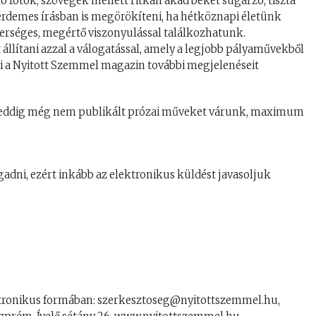
ó fotók, szövegek mellett ritkán akad békét sugárzó, tiszta
ül érdemes írásban is megörökíteni, ha hétköznapi életünk
berséges, megértő viszonyulással találkozhatunk.
lítani azzal a válogatással, amely a legjobb pályaművekből
mi a Nyitott Szemmel magazin további megjelenéseit
ta, eddig még nem publikált prózai műveket várunk, maximum
adni, ezért inkább az elektronikus küldést javasoljuk
ektronikus formában: szerkesztoseg@nyitottszemmel.hu,