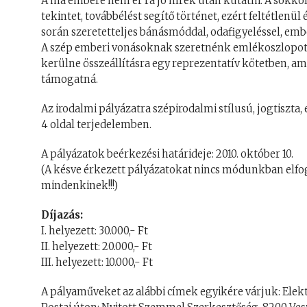
A ma embere nem ér rá jó hírek után kutatni. A sokkol
tekintet, továbbélést segítő történet, ezért feltétlen
során szeretetteljes bánásmóddal, odafigyeléssel, em
A szép emberi vonásoknak szeretnénk emlékoszlopot ál
kerülne összeállításra egy reprezentatív kötetben, a
támogatná.
Az irodalmi pályázatra szépirodalmi stílusú, jogtisz
4 oldal terjedelemben.
A pályázatok beérkezési határideje: 2010. október 10.
(A késve érkezett pályázatokat nincs módunkban elfog
mindenkinek!!!)
Díjazás:
I. helyezett: 30.000,- Ft
II. helyezett: 20.000,- Ft
III. helyezett: 10.000,- Ft
A pályaműveket az alábbi címek egyikére várjuk: El