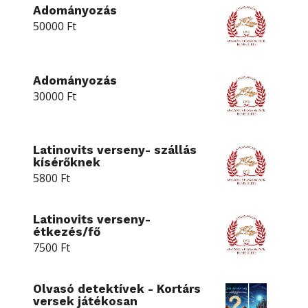
Adományozás
50000
Ft
Adományozás
30000
Ft
Latinovits verseny- szállás
kísérőknek
5800
Ft
Latinovits verseny-
étkezés/fő
7500
Ft
Olvasó detektívek - Kortárs
versek játékosan