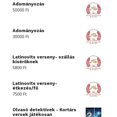
Adományozás
50000
Ft
Adományozás
30000
Ft
Latinovits verseny- szállás
kísérőknek
5800
Ft
Latinovits verseny-
étkezés/fő
7500
Ft
Olvasó detektívek - Kortárs
versek játékosan