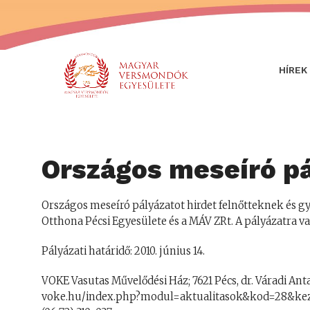
HÍREK
Országos meseíró pá
Országos meseíró pályázatot hirdet felnőtteknek és 
Otthona Pécsi Egyesülete és a MÁV ZRt. A pályázatra v
Pályázati határidő: 2010. június 14.
VOKE Vasutas Művelődési Ház; 7621 Pécs, dr. Váradi Antal
voke.hu/index.php?modul=aktualitasok&kod=28&ke