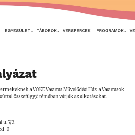
EGYESÜLET
TÁBOROK
VERSPERCEK
PROGRAMOK
V
lyázat
gyermekeknek a VOKE Vasutas Művelődési Ház, a Vasutasok
asúttal összefüggő témában várják az alkotásokat.
 u. 7/2.
zd=0