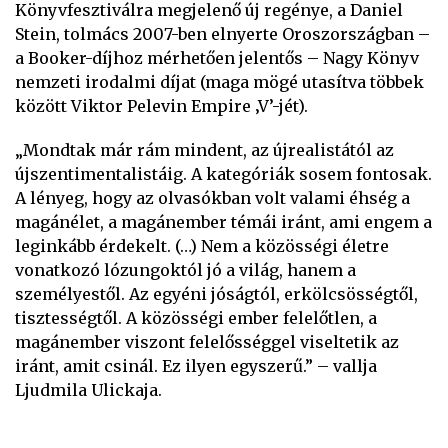
Könyvfesztiválra megjelenő új regénye, a Daniel
Stein, tolmács 2007-ben elnyerte Oroszországban –
a Booker-díjhoz mérhetően jelentős – Nagy Könyv
nemzeti irodalmi díjat (maga mögé utasítva többek
között Viktor Pelevin Empire ‚V’-jét).
„Mondtak már rám mindent, az újrealistától az
újszentimentalistáig. A kategóriák sosem fontosak.
A lényeg, hogy az olvasókban volt valami éhség a
magánélet, a magánember témái iránt, ami engem a
leginkább érdekelt. (…) Nem a közösségi életre
vonatkozó lózungoktól jó a világ, hanem a
személyestől. Az egyéni jóságtól, erkölcsösségtől,
tisztességtől. A közösségi ember felelőtlen, a
magánember viszont felelősséggel viseltetik az
iránt, amit csinál. Ez ilyen egyszerű.” – vallja
Ljudmila Ulickaja.