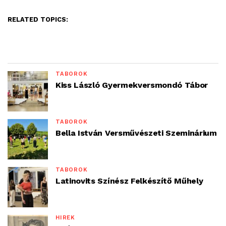
RELATED TOPICS:
TÁBOROK
Kiss László Gyermekversmondó Tábor
TÁBOROK
Bella István Versművészeti Szeminárium
TÁBOROK
Latinovits Színész Felkészítő Műhely
HÍREK