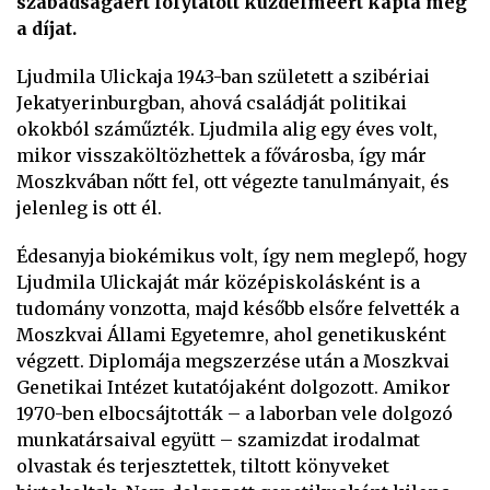
szabadságáért folytatott küzdelméért kapta meg
a díjat.
Ljudmila Ulickaja 1943-ban született a szibériai
Jekatyerinburgban, ahová családját politikai
okokból száműzték. Ljudmila alig egy éves volt,
mikor visszaköltözhettek a fővárosba, így már
Moszkvában nőtt fel, ott végezte tanulmányait, és
jelenleg is ott él.
Édesanyja biokémikus volt, így nem meglepő, hogy
Ljudmila Ulickaját már középiskolásként is a
tudomány vonzotta, majd később elsőre felvették a
Moszkvai Állami Egyetemre, ahol genetikusként
végzett. Diplomája megszerzése után a Moszkvai
Genetikai Intézet kutatójaként dolgozott. Amikor
1970-ben elbocsájtották – a laborban vele dolgozó
munkatársaival együtt – szamizdat irodalmat
olvastak és terjesztettek, tiltott könyveket