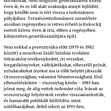
birtokoltak. Nem dolgozott genetikusként kilenc
éven át, és ez idő alatt szakmája annyit fejlődött,
hogy később nem is tért vissza a tudományos
pályájához. Természettudományos szemlélete
azonban regényeiben is tetten érhető (a Kukockij
eseteit kilenc éven át írta, ebben a regényében
kifejezetten genetikusmúltjára épít).
Nem sokkal a peresztrojka előtt (1979 és 1982
között) a moszkvai Zsidó Színház irodalmi
titkáraként tevékenykedett, írt verseket,
forgatókönyveket, rádiójátékokat, elbeszélő prózát,
színdarabokat (ezeket ma is több helyütt játsszák
Oroszországban, valamint Németországban). Első
elbeszéléskötete – viszonylag későn – 1983-ban
jelent meg, de alig vettek tudomást róla. Írásait az
oroszországi folyóiratok rendre visszautasították,
és hamarabb publikált külföldön, mint
szülőhazájában. Átütő sikert az 1995-ben,