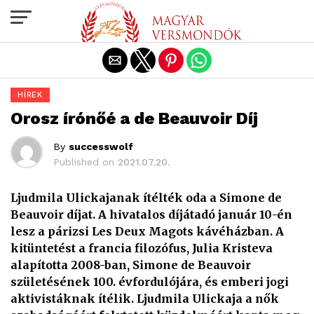
Exit mobile version
HÍREK
Orosz írónőé a de Beauvoir Díj
By
successwolf
Published on
2021.07.20.
Ljudmila Ulickajanak ítélték oda a Simone de
Beauvoir díjat. A hivatalos díjátadó január 10-én
lesz a párizsi Les Deux Magots kávéházban. A
kitüntetést a francia filozófus, Julia Kristeva
alapította 2008-ban, Simone de Beauvoir
születésének 100. évfordulójára, és emberi jogi
aktivistáknak ítélik. Ljudmila Ulickaja a nők