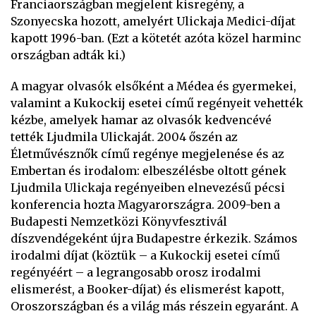
Franciaországban megjelent kisregény, a
Szonyecska hozott, amelyért Ulickaja Medici-díjat
kapott 1996-ban. (Ezt a kötetét azóta közel harminc
országban adták ki.)
A magyar olvasók elsőként a Médea és gyermekei,
valamint a Kukockij esetei című regényeit vehették
kézbe, amelyek hamar az olvasók kedvencévé
tették Ljudmila Ulickaját. 2004 őszén az
Életművésznők című regénye megjelenése és az
Embertan és irodalom: elbeszélésbe oltott gének
Ljudmila Ulickaja regényeiben elnevezésű pécsi
konferencia hozta Magyarországra. 2009-ben a
Budapesti Nemzetközi Könyvfesztivál
díszvendégeként újra Budapestre érkezik. Számos
irodalmi díjat (köztük – a Kukockij esetei című
regényéért – a legrangosabb orosz irodalmi
elismerést, a Booker-díjat) és elismerést kapott,
Oroszországban és a világ más részein egyaránt. A