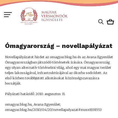
Ómagyarország – novellapályázat
Novellapályázatot hirdet az omagyar.blog.hu és az Avana Egyesület
Ómagyarországban játszódó történetek írására. Ómagyarország
egy olyan alternatív történelmi világ, ahol egy mai magyar terület
teljes lakosságával, infrastruktúrájával az ókorba sodródott. Az
első körben továbbjutott alkotásokat közönségszavazásra
bocsátják.
Pályázati határidő: 2010. augusztus 31.
omagyar.blog.hu, Avana Egyesület;
omagyar.blog.hu/2010/04/20/novellapalyazat#more1938553