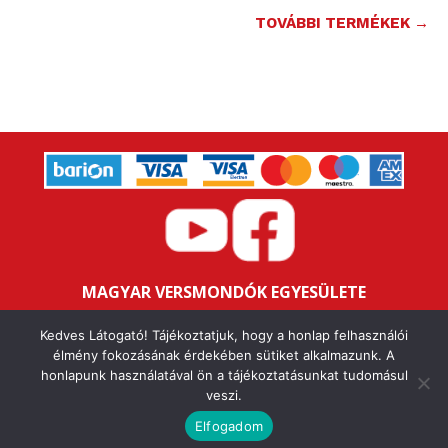
TOVÁBBI TERMÉKEK →
MAGYAR VERSMONDÓK EGYESÜLETE
Bankszámlaszám: 16200106-11646259
Kedves Látogató! Tájékoztatjuk, hogy a honlap felhasználói
Adószám: 18047352-1-43
élmény fokozásának érdekében sütiket alkalmazunk. A
honlapunk használatával ön a tájékoztatásunkat tudomásul
veszi.
IMPRESSZUM
ALAPSZABÁLY
ÁSZF
ADATVÉDELMI NYILATKOZAT
FELHASZNÁLÁSI FELTÉTELEK
Elfogadom