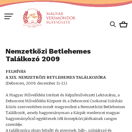
Nemzetközi Betlehemes
Találkozó 2009
FELHÍVÁS
A XIX. NEMZETKÖZI BETLEHEMES TALÁLKOZÓRA
(Debrecen, 2009. december 11-13.)
A Magyar Művelődési Intézet és Képzőművészeti Lektorátus, a
Debreceni Művelődési Központ és a Debreceni Csokonai Színház
közös szervezésben ismét megrendezi a Nemzetközi Betlehemes
Találkozót, amely hagyományosan a Kárpát-medencei magyar
hagyományőrző együttesek téli ünnepköri játékainak rangos
szemléje.
A találkozóra olyan felnőtt és gyermek, báb-, színjátszó és