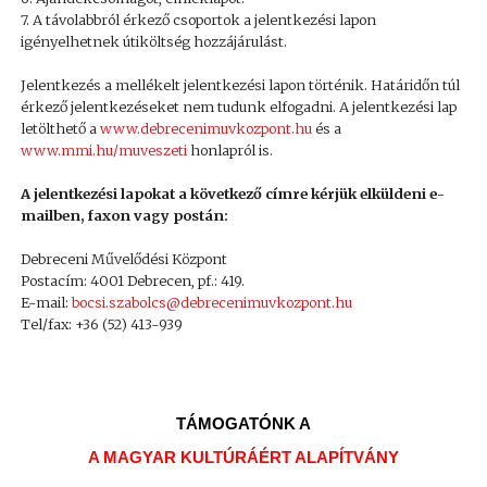
7. A távolabbról érkező csoportok a jelentkezési lapon
igényelhetnek útiköltség hozzájárulást.
Jelentkezés a mellékelt jelentkezési lapon történik. Határidőn túl
érkező jelentkezéseket nem tudunk elfogadni. A jelentkezési lap
letölthető a
www.debrecenimuvkozpont.hu
és a
www.mmi.hu/muveszeti
honlapról is.
A jelentkezési lapokat a következő címre kérjük elküldeni e-
mailben, faxon vagy postán:
Debreceni Művelődési Központ
Postacím: 4001 Debrecen, pf.: 419.
E-mail:
bocsi.szabolcs@debrecenimuvkozpont.hu
Tel/fax: +36 (52) 413-939
TÁMOGATÓNK A
A MAGYAR KULTÚRÁÉRT ALAPÍTVÁNY