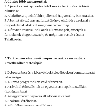
A döntés főbb szempontjai:
1. A jelentkezési lap pontos kitöltése és határidőre történő
elküldése.
2. A lakóhelyre, szülőföldre jellemző hagyomány bemutatása.
3. A bemutatkozó anyag, forgatókönyv elküldése azoknál a
csoportoknál, akik ezt még nem tették meg.
4. Előnyben részesülnek azok a közösségek, amelyek a
fentieknek eleget tesznek, és még nem vettek részt a
Találkozón.
A Találkozón résztvevő csoportoknak a szervezők a
következőket biztosítják:
1. Debrecenben és a környékbeli településeken bemutatkozási
lehetőséget.
2. A közös programokon való részvételt.
3. A távolról érkezőknek az egyeztetett napokra szállást
(kollégiumban).
4. Az egyeztetett napokra, ill. időben étkezést.
5. Szakmai értékelést.
6. Ajándékcsomagot, emléklapot.