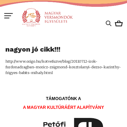
nagyon jó cikk!!!
http://www.origo.hu/kotvefuzve/blog/20110712-irok-
furdonadragban-moricz-zsigmond-kosztolanyi-dezso-karinthy-
frigyes-babits-mihaly.html
TÁMOGATÓNK A
A MAGYAR KULTÚRÁÉRT ALAPÍTVÁNY