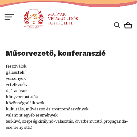
Műsorvezető, konferanszié
fesztiválok
gálaestek
versenyek
vetélkedők
díjátadások
könyvbemutatók
közönségtalálkozók
kulturális, művészeti és sportrendezvények
valamint egyéb események
(esküvő, szépségkirálynő-választás, divatbemutató, propaganda-
esemény stb.)