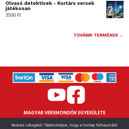
Olvasó detektívek - Kortárs versek
játékosan
3500
Ft
TOVÁBBI TERMÉKEK →
MAGYAR VERSMONDÓK EGYESÜLETE
Bankszámlaszám: 16200106-11646259
Kedves Látogató! Tájékoztatjuk, hogy a honlap felhasználói