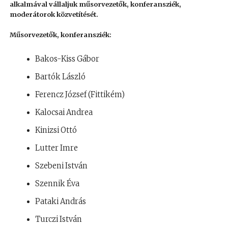
alkalmával vállaljuk műsorvezetők, konferansziék,
moderátorok közvetítését.
Műsorvezetők, konferansziék:
Bakos-Kiss Gábor
Bartók László
Ferencz József (Fittikém)
Kalocsai Andrea
Kinizsi Ottó
Lutter Imre
Szebeni István
Szennik Éva
Pataki András
Turczi István