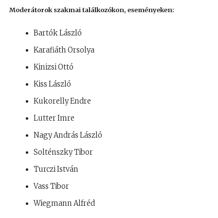
Moderátorok szakmai találkozókon, eseményeken:
Bartók László
Karafiáth Orsolya
Kinizsi Ottó
Kiss László
Kukorelly Endre
Lutter Imre
Nagy András László
Solténszky Tibor
Turczi István
Vass Tibor
Wiegmann Alfréd