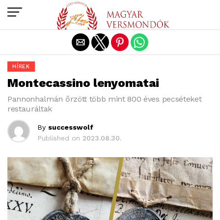
Exit mobile version
HÍREK
Montecassino lenyomatai
Pannonhalmán őrzött több mint 800 éves pecséteket
restauráltak
By
successwolf
Published on
2023.08.30.