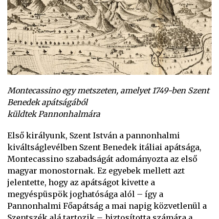
Montecassino egy metszeten, amelyet 1749-ben Szent
Benedek apátságából
küldtek Pannonhalmára
Első királyunk, Szent István a pannonhalmi
kiváltságlevélben Szent Benedek itáliai apátsága,
Montecassino szabadságát adományozta az első
magyar monostornak. Ez egyebek mellett azt
jelentette, hogy az apátságot kivette a
megyéspüspök joghatósága alól – így a
Pannonhalmi Főapátság a mai napig közvetlenül a
Szentszék alá tartozik –, biztosította számára a