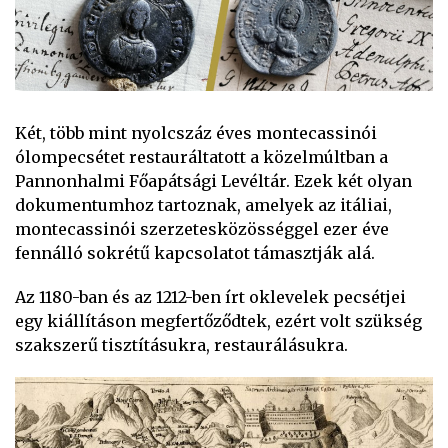
Két, több mint nyolcszáz éves montecassinói
ólompecsétet restauráltatott a közelmúltban a
Pannonhalmi Főapátsági Levéltár. Ezek két olyan
dokumentumhoz tartoznak, amelyek az itáliai,
montecassinói szerzetesközösséggel ezer éve
fennálló sokrétű kapcsolatot támasztják alá.
Az 1180-ban és az 1212-ben írt oklevelek pecsétjei
egy kiállításon megfertőződtek, ezért volt szükség
szakszerű tisztításukra, restaurálásukra.