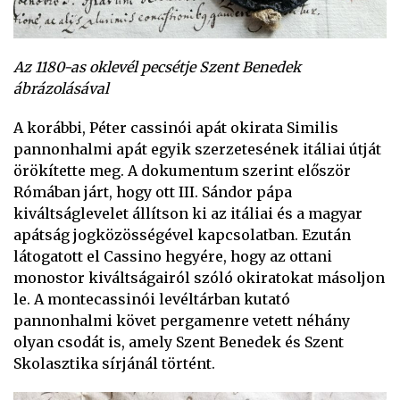
Az 1180-as oklevél pecsétje Szent Benedek
ábrázolásával
A korábbi, Péter cassinói apát okirata Similis
pannonhalmi apát egyik szerzetesének itáliai útját
örökítette meg. A dokumentum szerint először
Rómában járt, hogy ott III. Sándor pápa
kiváltságlevelet állítson ki az itáliai és a magyar
apátság jogközösségével kapcsolatban. Ezután
látogatott el Cassino hegyére, hogy az ottani
monostor kiváltságairól szóló okiratokat másoljon
le. A montecassinói levéltárban kutató
pannonhalmi követ pergamenre vetett néhány
olyan csodát is, amely Szent Benedek és Szent
Skolasztika sírjánál történt.