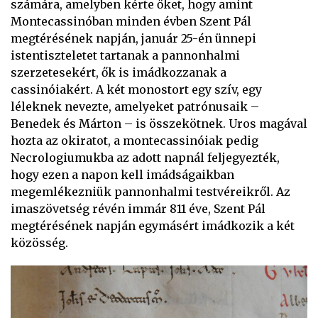
számára, amelyben kérte őket, hogy amint
Montecassinóban minden évben Szent Pál
megtérésének napján, január 25-én ünnepi
istentiszteletet tartanak a pannonhalmi
szerzetesekért, ők is imádkozzanak a
cassinóiakért. A két monostort egy szív, egy
léleknek nevezte, amelyeket patrónusaik –
Benedek és Márton – is összekötnek. Uros magával
hozta az okiratot, a montecassinóiak pedig
Necrologiumukba az adott napnál feljegyezték,
hogy ezen a napon kell imádságaikban
megemlékezniük pannonhalmi testvéreikről. Az
imaszövetség révén immár 811 éve, Szent Pál
megtérésének napján egymásért imádkozik a két
közösség.