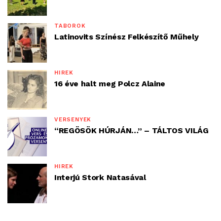
TÁBOROK
Latinovits Színész Felkészítő Műhely
HÍREK
16 éve halt meg Polcz Alaine
VERSENYEK
“REGÖSÖK HÚRJÁN…” – TÁLTOS VILÁG
HÍREK
Interjú Stork Natasával