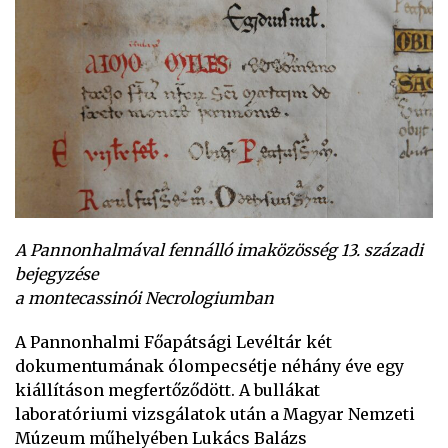
A Pannonhalmával fennálló imaközösség 13. századi
bejegyzése
a montecassinói Necrologiumban
A Pannonhalmi Főapátsági Levéltár két
dokumentumának ólompecsétje néhány éve egy
kiállításon megfertőződött. A bullákat
laboratóriumi vizsgálatok után a Magyar Nemzeti
Múzeum műhelyében Lukács Balázs