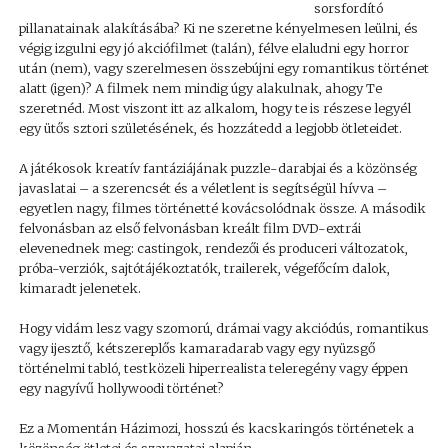
sorsfordító
pillanatainak alakításába? Ki ne szeretne kényelmesen leülni, és
végig izgulni egy jó akciófilmet (talán), félve elaludni egy horror
után (nem), vagy szerelmesen összebújni egy romantikus történet
alatt (igen)? A filmek nem mindig úgy alakulnak, ahogy Te
szeretnéd. Most viszont itt az alkalom, hogy te is részese legyél
egy ütős sztori születésének, és hozzátedd a legjobb ötleteidet.
A játékosok kreatív fantáziájának puzzle-darabjai és a közönség
javaslatai – a szerencsét és a véletlent is segítségül hívva –
egyetlen nagy, filmes történetté kovácsolódnak össze. A második
felvonásban az első felvonásban kreált film DVD-extrái
elevenednek meg: castingok, rendezői és produceri változatok,
próba-verziók, sajtótájékoztatók, trailerek, végefőcím dalok,
kimaradt jelenetek.
Hogy vidám lesz vagy szomorú, drámai vagy akciódús, romantikus
vagy ijesztő, kétszereplős kamaradarab vagy egy nyüzsgő
történelmi tabló, testközeli hiperrealista teleregény vagy éppen
egy nagyívű hollywoodi történet?
Ez a Momentán Házimozi, hosszú és kacskaringós történetek a