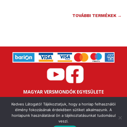
TOVÁBBI TERMÉKEK →
MAGYAR VERSMONDÓK EGYESÜLETE
Bankszámlaszám: 16200106-11646259
Kedves Látogató! Tájékoztatjuk, hogy a honlap felhasználói
Adószám: 18047352-1-43
élmény fokozásának érdekében sütiket alkalmazunk. A
honlapunk használatával ön a tájékoztatásunkat tudomásul
veszi.
IMPRESSZUM
ALAPSZABÁLY
ÁSZF
ADATVÉDELMI NYILATKOZAT