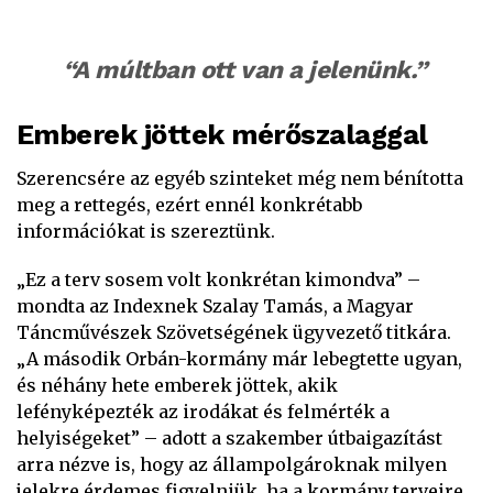
“A múltban ott van a jelenünk.”
Emberek jöttek mérőszalaggal
Szerencsére az egyéb szinteket még nem bénította
meg a rettegés, ezért ennél konkrétabb
információkat is szereztünk.
„Ez a terv sosem volt konkrétan kimondva” –
mondta az Indexnek Szalay Tamás, a Magyar
Táncművészek Szövetségének ügyvezető titkára.
„A második Orbán-kormány már lebegtette ugyan,
és néhány hete emberek jöttek, akik
lefényképezték az irodákat és felmérték a
helyiségeket” – adott a szakember útbaigazítást
arra nézve is, hogy az állampolgároknak milyen
jelekre érdemes figyelniük, ha a kormány terveire