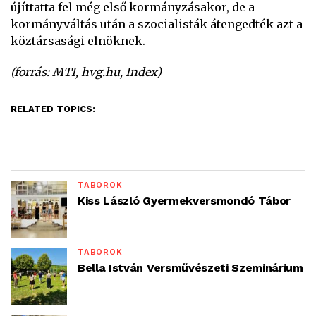
újíttatta fel még első kormányzásakor, de a
kormányváltás után a szocialisták átengedték azt a
köztársasági elnöknek.
(forrás: MTI, hvg.hu, Index)
RELATED TOPICS:
TÁBOROK
Kiss László Gyermekversmondó Tábor
TÁBOROK
Bella István Versművészeti Szeminárium