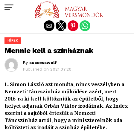
Exit mobile version
HÍREK
Mennie kell a színháznak
By
successwolf
Published on
2021.07.20.
L. Simon László azt mondta, nincs veszélyben a
Nemzeti Táncszínház működése azért, mert
2016-ra ki kell költözniük az épületből, hogy
helyet adjanak Orbán Viktor irodáinak. Az Index
szerint a sajtóból értesült a Nemzeti
Táncszínház arról, hogy a miniszterelnök oda
költözteti az irodáit a színház épületébe.