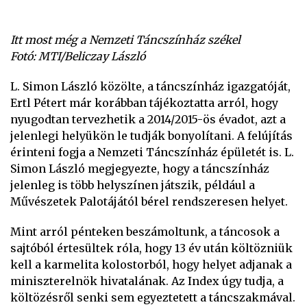
Itt most még a Nemzeti Táncszínház székel
Fotó: MTI/Beliczay László
L. Simon László közölte, a táncszínház igazgatóját,
Ertl Pétert már korábban tájékoztatta arról, hogy
nyugodtan tervezhetik a 2014/2015-ös évadot, azt a
jelenlegi helyükön le tudják bonyolítani. A felújítás
érinteni fogja a Nemzeti Táncszínház épületét is. L.
Simon László megjegyezte, hogy a táncszínház
jelenleg is több helyszínen játszik, például a
Művészetek Palotájától bérel rendszeresen helyet.
Mint arról pénteken beszámoltunk, a táncosok a
sajtóból értesültek róla, hogy 13 év után költözniük
kell a karmelita kolostorból, hogy helyet adjanak a
miniszterelnök hivatalának. Az Index úgy tudja, a
költözésről senki sem egyeztetett a táncszakmával.