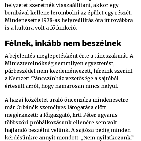
helyzetet szeretnék visszaállítani, akkor egy
bombával kellene lerombolni az épület egy részét.
Mindenesetre 1978-as helyreállítás óta itt továbbra
is a kultúra volt a fő funkció.
Félnek, inkább nem beszélnek
A bejelentés meglepetésként érte a táncszakmát. A
Miniszterelnökség semmilyen egyeztetést,
párbeszédet nem kezdeményezett, híreink szerint
a Nemzeti Táncszínház vezetősége a sajtóból
értesült arról, hogy hamarosan nincs helyül.
A hazai közéletet uraló öncenzúra mindenesetre
már Orbánék személyes látogatása előtt
megérkezett: a főigazgató, Ertl Péter ugyanis
többszöri próbálkozásunk ellenére sem volt
hajlandó beszélni velünk. A sajtósa pedig minden
kérdésünkre annyit mondott: „Nem nyilatkozunk.”