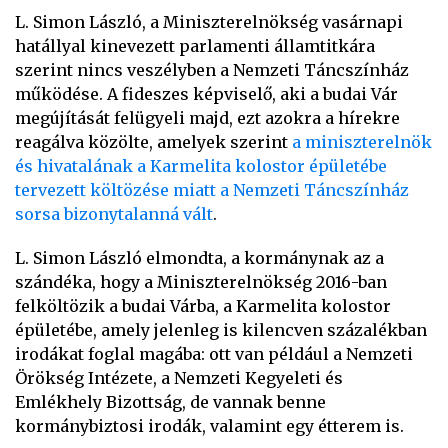
L. Simon László, a Miniszterelnökség vasárnapi
hatállyal kinevezett parlamenti államtitkára
szerint nincs veszélyben a Nemzeti Táncszínház
működése. A fideszes képviselő, aki a budai Vár
megújítását felügyeli majd, ezt azokra a hírekre
reagálva közölte, amelyek szerint
a miniszterelnök
és hivatalának a Karmelita kolostor épületébe
tervezett költözése miatt a Nemzeti Táncszínház
sorsa bizonytalanná vált
.
L. Simon László elmondta, a kormánynak az a
szándéka, hogy a Miniszterelnökség 2016-ban
felköltözik a budai Várba, a Karmelita kolostor
épületébe, amely jelenleg is kilencven százalékban
irodákat foglal magába: ott van például a Nemzeti
Örökség Intézete, a Nemzeti Kegyeleti és
Emlékhely Bizottság, de vannak benne
kormánybiztosi irodák, valamint egy étterem is.