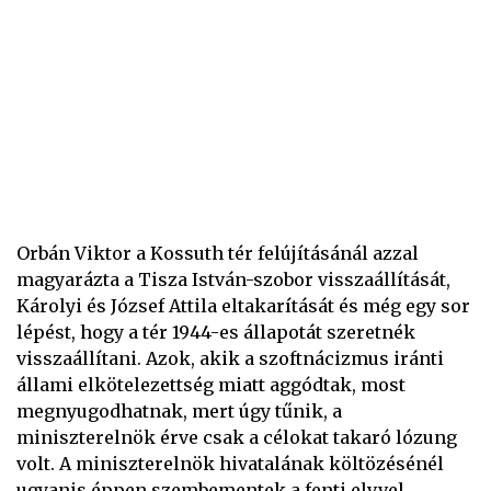
Orbán Viktor a Kossuth tér felújításánál azzal
magyarázta a Tisza István-szobor visszaállítását,
Károlyi és József Attila eltakarítását és még egy sor
lépést, hogy a tér 1944-es állapotát szeretnék
visszaállítani. Azok, akik a szoftnácizmus iránti
állami elkötelezettség miatt aggódtak, most
megnyugodhatnak, mert úgy tűnik, a
miniszterelnök érve csak a célokat takaró lózung
volt. A miniszterelnök hivatalának költözésénél
ugyanis éppen szembementek a fenti elvvel.