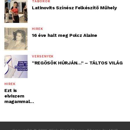
TÁBOROK
Latinovits Színész Felkészítő Műhely
HÍREK
16 éve halt meg Polcz Alaine
VERSENYEK
“REGÖSÖK HÚRJÁN…” – TÁLTOS VILÁG
HÍREK
Ezt is
elviszem
magammal…