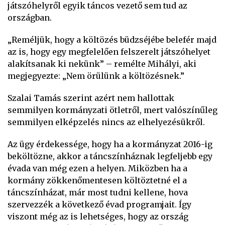
játszóhelyről egyik táncos vezető sem tud az
országban.
„Reméljük, hogy a költözés büdzséjébe belefér majd
az is, hogy egy megfelelően felszerelt játszóhelyet
alakítsanak ki nekünk” – remélte Mihályi, aki
megjegyezte: „Nem örülünk a költözésnek.”
Szalai Tamás szerint azért nem hallottak
semmilyen kormányzati ötletről, mert valószínűleg
semmilyen elképzelés nincs az elhelyezésükről.
Az ügy érdekessége, hogy ha a kormányzat 2016-ig
beköltözne, akkor a táncszínháznak legfeljebb egy
évada van még ezen a helyen. Miközben ha a
kormány zökkenőmentesen költöztetné el a
táncszínházat, már most tudni kellene, hova
szervezzék a következő évad programjait. Így
viszont még az is lehetséges, hogy az ország