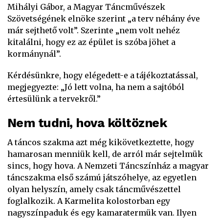
Mihályi Gábor, a Magyar Táncművészek
Szövetségének elnöke szerint „a terv néhány éve
már sejthető volt”. Szerinte „nem volt nehéz
kitalálni, hogy ez az épület is szóba jöhet a
kormánynál”.
Kérdésünkre, hogy elégedett-e a tájékoztatással,
megjegyezte: „Jó lett volna, ha nem a sajtóból
értesülünk a tervekről.”
Nem tudni, hova költöznek
A táncos szakma azt még kikövetkeztette, hogy
hamarosan menniük kell, de arról már sejtelmük
sincs, hogy hova. A Nemzeti Táncszínház a magyar
táncszakma első számú játszóhelye, az egyetlen
olyan helyszín, amely csak táncművészettel
foglalkozik. A Karmelita kolostorban egy
nagyszínpaduk és egy kamaratermük van. Ilyen