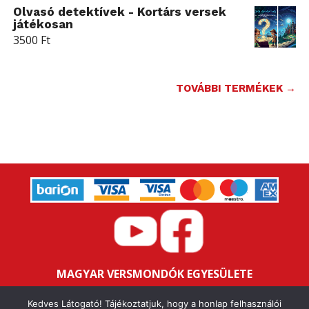
Olvasó detektívek - Kortárs versek
játékosan
3500
Ft
TOVÁBBI TERMÉKEK →
MAGYAR VERSMONDÓK EGYESÜLETE
Bankszámlaszám: 16200106-11646259
Kedves Látogató! Tájékoztatjuk, hogy a honlap felhasználói