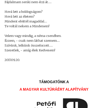
Fájdalmam senki nem érzi át.....
Hová lett a boldogságom?
Hová lett az életem?
Mindent elvittél magaddal....
Te voltál nekem a Mindenem!
Velem vagy mindig, a néma csendben.
Érzem, - csak nem láthat szemem....
Szívünk, lelkünk összeforrott.....
Szeretlek, - amíg élek Kedvesem!
2017.09.20.
TÁMOGATÓNK A
A MAGYAR KULTÚRÁÉRT ALAPÍTVÁNY