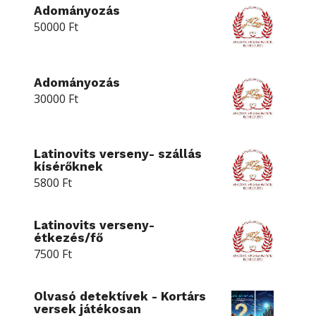
Adományozás
50000
Ft
Adományozás
30000
Ft
Latinovits verseny- szállás
kísérőknek
5800
Ft
Latinovits verseny-
étkezés/fő
7500
Ft
Olvasó detektívek - Kortárs
versek játékosan