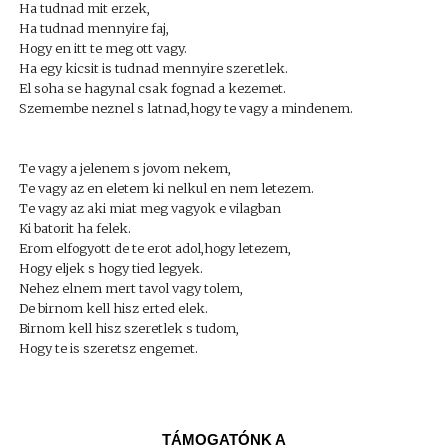
Ha tudnad mit erzek,
Ha tudnad mennyire faj,
Hogy en itt te meg ott vagy.
Ha egy kicsit is tudnad mennyire szeretlek.
El soha se hagynal csak fognad a kezemet.
Szemembe neznel s latnad,hogy te vagy a mindenem.
Te vagy a jelenem s jovom nekem,
Te vagy az en eletem ki nelkul en nem letezem.
Te vagy az aki miat meg vagyok e vilagban
Ki batorit ha felek.
Erom elfogyott de te erot adol,hogy letezem,
Hogy eljek s hogy tied legyek.
Nehez elnem mert tavol vagy tolem,
De birnom kell hisz erted elek.
Birnom kell hisz szeretlek s tudom,
Hogy te is szeretsz engemet.
TÁMOGATÓNK A