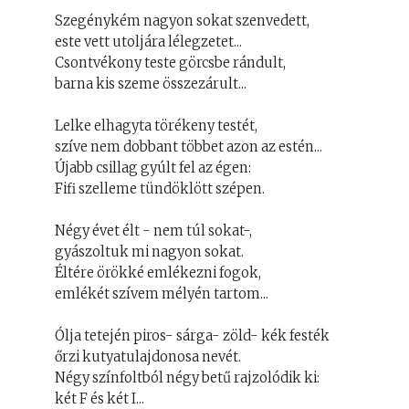
Szegénykém nagyon sokat szenvedett,
este vett utoljára lélegzetet...
Csontvékony teste görcsbe rándult,
barna kis szeme összezárult...
Lelke elhagyta törékeny testét,
szíve nem dobbant többet azon az estén...
Újabb csillag gyúlt fel az égen:
Fifi szelleme tündöklött szépen.
Négy évet élt - nem túl sokat-,
gyászoltuk mi nagyon sokat.
Éltére örökké emlékezni fogok,
emlékét szívem mélyén tartom...
Ólja tetején piros- sárga- zöld- kék festék
őrzi kutyatulajdonosa nevét.
Négy színfoltból négy betű rajzolódik ki:
két F és két I...