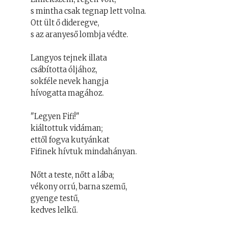
s mintha csak tegnap lett volna.
Ott ült ő dideregve,
s az aranyeső lombja védte.
Langyos tejnek illata
csábította óljához,
sokféle nevek hangja
hívogatta magához.
"Legyen Fifi!"
kiáltottuk vidáman;
ettől fogva kutyánkat
Fifinek hívtuk mindahányan.
Nőtt a teste, nőtt a lába;
vékony orrú, barna szemű,
gyenge testű,
kedves lelkű.