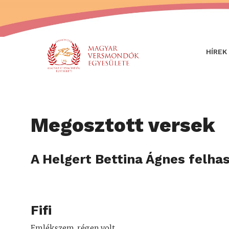
HÍREK
Megosztott versek
A Helgert Bettina Ágnes felha
Fifi
Emlékszem, régen volt,