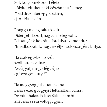
Sok kölyöknek adott életet,
kölykei éltüket neki köszönhették meg.
Majd december egyik estjén,
ajtó előtt testén
Rongy, s meleg takaró volt.
Didergett, fázott, nagyon beteg volt...
Édesanyánk hozzánk fordulva ezt mondta:
"Imádkozzatok, hogy ne éljen soká szegény kutya..."
Ha csak egy-két jó szót
szólhattam volna:
"Gyógyulj meg, s légy újra
egészséges kutya!"
Ha meggyógyíthattam volna...
Bajára ezer gyógyíyrt feltaláltam volna...
De mint halandó, ki erőkkel nem bír,
Fifi bajára sem volt gyógyír...