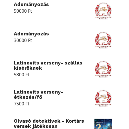
Adományozás
50000
Ft
Adományozás
30000
Ft
Latinovits verseny- szállás
kísérőknek
5800
Ft
Latinovits verseny-
étkezés/fő
7500
Ft
Olvasó detektívek - Kortárs
versek játékosan