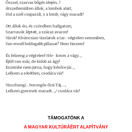
Ősszel, szarvas bőgés idején...!
Átszellemülten állok, a lombok alatt,
Hol a szél csupaszít, s a lomb, vágy maradt!
Ott állok én, és csöndben hallgatom,
Szarvasok lépteit, a száraz avaron!
Várok! Kíváncsian vizslatok a tar- végtelen semmiben,
Van ennél boldogabb pillanat? Nem hiszem!
És felzeng a végtelen! Hív- keres a vágy...,
Éjfél van már, de kidob az ágy!
Eszembe nem jutna, hogy későre jár...,
Lelkem a sötétben, csodára vár!
Visszhang/... borongós őszi Táj.....,
Lelkem gyermek maradt...,/ csodára vár!
TÁMOGATÓNK A
A MAGYAR KULTÚRÁÉRT ALAPÍTVÁNY