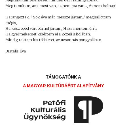
Megtanultam jelentését, minden déli Harangszónak,
Meg tanultam, ami most van, az nem ma van..., és nem holnap!
Harangoztak...! Sok éve már, messze jártam,/ meghallottam
mégis,
Ha kész ebéd várt bárhol jártam, Haza mentem én is
Ha gyermekemet kísértem el a közeli iskolában,
Mindig raktam kis többletet, az uzsonnás pongyolában
Bartalis Éva
TÁMOGATÓNK A
A MAGYAR KULTÚRÁÉRT ALAPÍTVÁNY