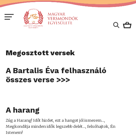
Megosztott versek
A Bartalis Éva felhasználó
összes verse >>>
A harang
Zúg a Harang! Időt hirdet, ezt a hangot jól ismerem...,
Megkondítja minden idők legszebb delét..., felsóhajtok, Én
Istenem!