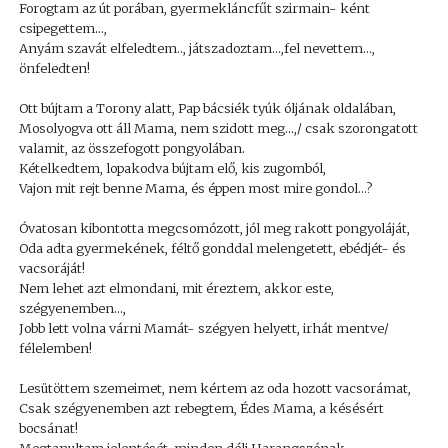
Forogtam az út porában, gyermekláncfűt szirmain- ként
csipegettem...,
Anyám szavát elfeledtem.., játszadoztam...,fel nevettem...,
önfeledten!
Ott bújtam a Torony alatt, Pap bácsiék tyúk óljának oldalában,
Mosolyogva ott áll Mama, nem szidott meg...,/ csak szorongatott
valamit, az összefogott pongyolában.
Kételkedtem, lopakodva bújtam elő, kis zugomból,
Vajon mit rejt benne Mama, és éppen most mire gondol...?
Óvatosan kibontotta megcsomózott, jól meg rakott pongyoláját,
Oda adta gyermekének, féltő gonddal melengetett, ebédjét- és
vacsoráját!
Nem lehet azt elmondani, mit éreztem, akkor este,
szégyenemben...,
Jobb lett volna várni Mamát- szégyen helyett, irhát mentve/
félelemben!
Lesütöttem szemeimet, nem kértem az oda hozott vacsorámat,
Csak szégyenemben azt rebegtem, Édes Mama, a késésért
bocsánat!