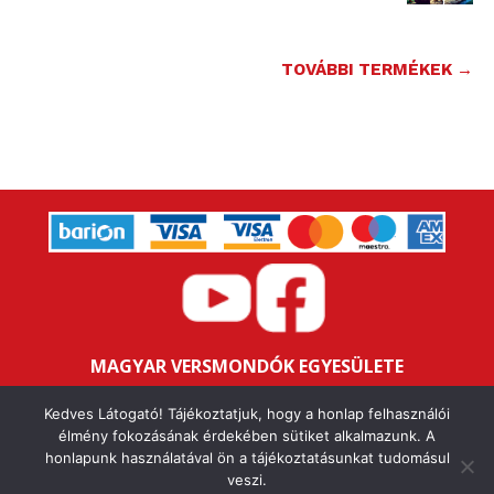
TOVÁBBI TERMÉKEK →
MAGYAR VERSMONDÓK EGYESÜLETE
Bankszámlaszám: 16200106-11646259
Kedves Látogató! Tájékoztatjuk, hogy a honlap felhasználói
Adószám: 18047352-1-43
élmény fokozásának érdekében sütiket alkalmazunk. A
honlapunk használatával ön a tájékoztatásunkat tudomásul
veszi.
IMPRESSZUM
ALAPSZABÁLY
ÁSZF
ADATVÉDELMI NYILATKOZAT