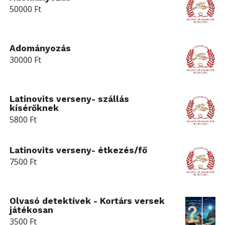
50000
Ft
Adományozás
30000
Ft
Latinovits verseny- szállás
kísérőknek
5800
Ft
Latinovits verseny- étkezés/fő
7500
Ft
Olvasó detektívek - Kortárs versek
játékosan
3500
Ft