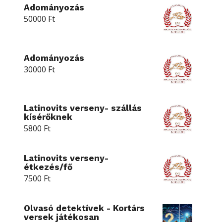
Adományozás
50000
Ft
Adományozás
30000
Ft
Latinovits verseny- szállás
kísérőknek
5800
Ft
Latinovits verseny-
étkezés/fő
7500
Ft
Olvasó detektívek - Kortárs
versek játékosan