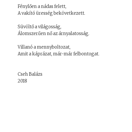
Fénylően a nádas felett,
A vakító üresség bekövetkezett.
Süvöltő a világosság,
Álomszerűen nő az árnyalatosság.
Villanó a mennyboltozat,
Amit a káprázat, már-már felbontogat.
Cseh Balázs
2018