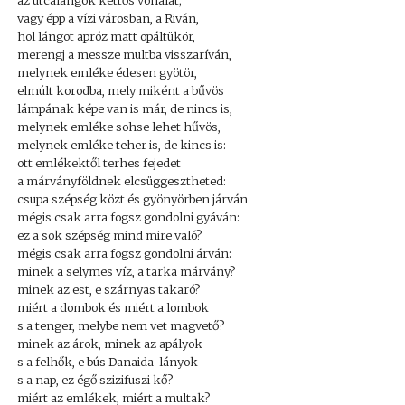
az utcalángok kettős vonalát;
vagy épp a vízi városban, a Riván,
hol lángot apróz matt opáltükör,
merengj a messze multba visszaríván,
melynek emléke édesen gyötör,
elmúlt korodba, mely miként a bűvös
lámpának képe van is már, de nincs is,
melynek emléke sohse lehet hűvös,
melynek emléke teher is, de kincs is:
ott emlékektől terhes fejedet
a márványföldnek elcsüggesztheted:
csupa szépség közt és gyönyörben járván
mégis csak arra fogsz gondolni gyáván:
ez a sok szépség mind mire való?
mégis csak arra fogsz gondolni árván:
minek a selymes víz, a tarka márvány?
minek az est, e szárnyas takaró?
miért a dombok és miért a lombok
s a tenger, melybe nem vet magvető?
minek az árok, minek az apályok
s a felhők, e bús Danaida-lányok
s a nap, ez égő szizifuszi kő?
miért az emlékek, miért a multak?