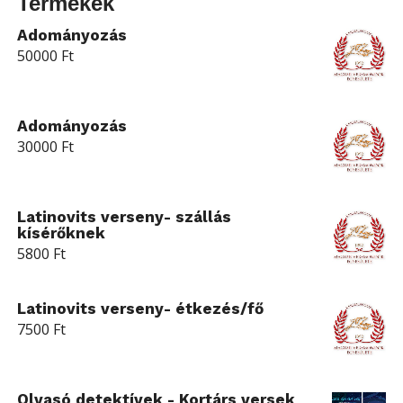
Termékek
Adományozás
50000
Ft
Adományozás
30000
Ft
Latinovits verseny- szállás
kísérőknek
5800
Ft
Latinovits verseny- étkezés/fő
7500
Ft
Olvasó detektívek - Kortárs versek