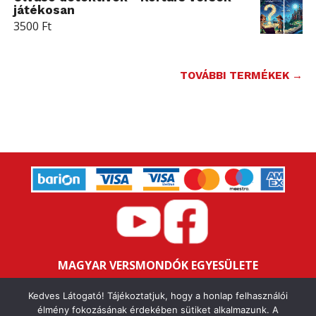
játékosan
3500
Ft
TOVÁBBI TERMÉKEK →
MAGYAR VERSMONDÓK EGYESÜLETE
Bankszámlaszám: 16200106-11646259
Kedves Látogató! Tájékoztatjuk, hogy a honlap felhasználói
Adószám: 18047352-1-43
élmény fokozásának érdekében sütiket alkalmazunk. A