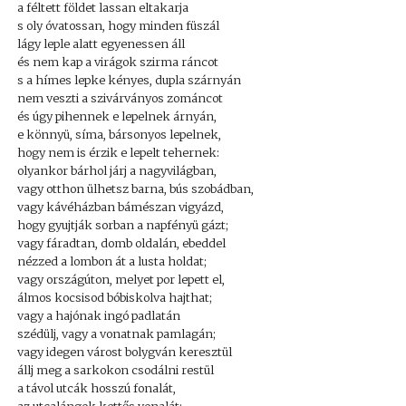
a féltett földet lassan eltakarja
s oly óvatossan, hogy minden füszál
lágy leple alatt egyenessen áll
és nem kap a virágok szirma ráncot
s a hímes lepke kényes, dupla szárnyán
nem veszti a szivárványos zománcot
és úgy pihennek e lepelnek árnyán,
e könnyü, síma, bársonyos lepelnek,
hogy nem is érzik e lepelt tehernek:
olyankor bárhol járj a nagyvilágban,
vagy otthon ülhetsz barna, bús szobádban,
vagy kávéházban bámészan vigyázd,
hogy gyujtják sorban a napfényü gázt;
vagy fáradtan, domb oldalán, ebeddel
nézzed a lombon át a lusta holdat;
vagy országúton, melyet por lepett el,
álmos kocsisod bóbiskolva hajthat;
vagy a hajónak ingó padlatán
szédülj, vagy a vonatnak pamlagán;
vagy idegen várost bolygván keresztül
állj meg a sarkokon csodálni restül
a távol utcák hosszú fonalát,