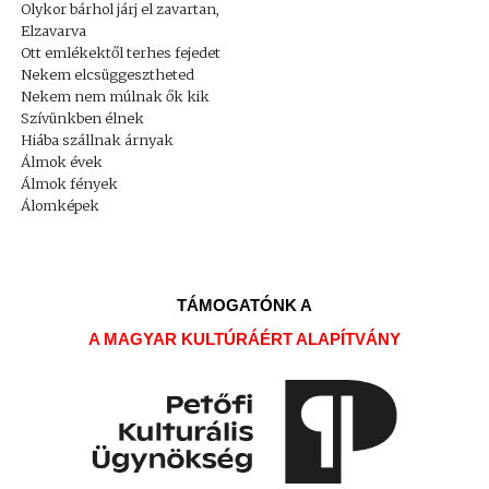
Olykor bárhol járj el zavartan,
Elzavarva
Ott emlékektől terhes fejedet
Nekem elcsüggesztheted
Nekem nem múlnak ők kik
Szívünkben élnek
Hiába szállnak árnyak
Álmok évek
Álmok fények
Álomképek
TÁMOGATÓNK A
A MAGYAR KULTÚRÁÉRT ALAPÍTVÁNY