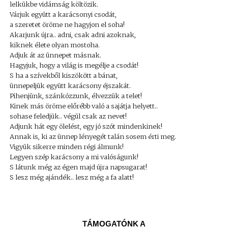
lelkükbe vidámság költözik.
Várjuk együtt a karácsonyi csodát,
a szeretet öröme ne hagyjon el soha!
Akarjunk újra.. adni, csak adni azoknak,
kiknek élete olyan mostoha.
Adjuk át az ünnepet másnak.
Hagyjuk, hogy a világ is megélje a csodát!
S ha a szívekből kiszökött a bánat,
ünnepeljük együtt karácsony éjszakát.
Pihenjünk, szánkózzunk, élvezzük a telet!
Kinek más öröme előrébb való a sajátja helyett..
sohase feledjük.. végül csak az nevet!
Adjunk hát egy ölelést, egy jó szót mindenkinek!
Annak is, ki az ünnep lényegét talán sosem érti meg.
Vigyük sikerre minden régi álmunk!
Legyen szép karácsony a mi valóságunk!
S látunk még az égen majd újra napsugarat!
S lesz még ajándék.. lesz még a fa alatt!
TÁMOGATÓNK A