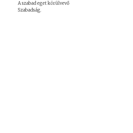
A szabad eget körülvevő
Szabadság.