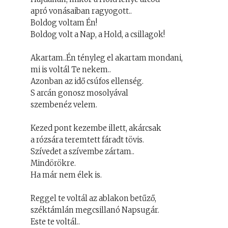
apró vonásaiban ragyogott..
Boldog voltam Én!
Boldog volt a Nap, a Hold, a csillagok!
Akartam..Én tényleg el akartam mondani,
mi is voltál Te nekem..
Azonban az idő csúfos ellenség.
S arcán gonosz mosolyával
szembenéz velem.
Kezed pont kezembe illett, akárcsak
a rózsára teremtett fáradt tövis.
Szívedet a szívembe zártam..
Mindörökre.
Ha már nem élek is.
Reggel te voltál az ablakon betűző,
széktámlán megcsillanó Napsugár.
Este te voltál..