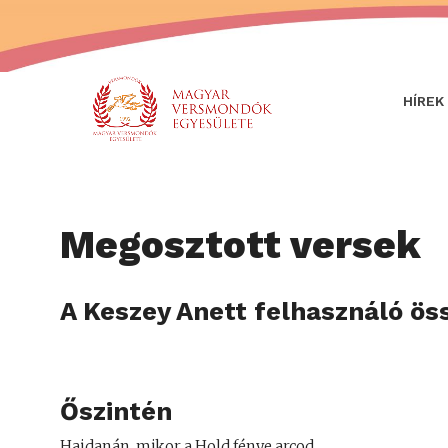
HÍREK
Megosztott versek
A Keszey Anett felhasználó ös
Őszintén
Hajdanán, mikor a Hold fénye arcod