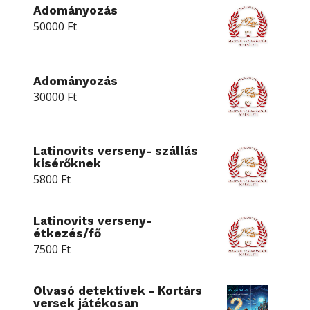
Adományozás
50000
Ft
Adományozás
30000
Ft
Latinovits verseny- szállás
kísérőknek
5800
Ft
Latinovits verseny-
étkezés/fő
7500
Ft
Olvasó detektívek - Kortárs
versek játékosan