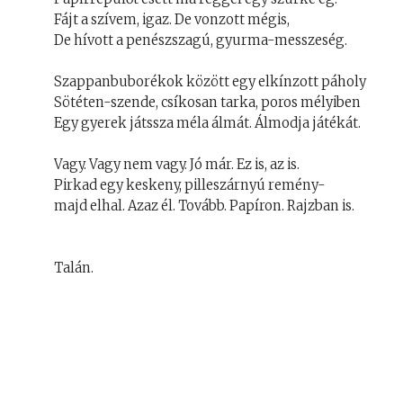
Fájt a szívem, igaz. De vonzott mégis,
De hívott a penészszagú, gyurma-messzeség.
Szappanbuborékok között egy elkínzott páholy
Sötéten-szende, csíkosan tarka, poros mélyiben
Egy gyerek játssza méla álmát. Álmodja játékát.
Vagy. Vagy nem vagy. Jó már. Ez is, az is.
Pirkad egy keskeny, pilleszárnyú remény-
majd elhal. Azaz él. Tovább. Papíron. Rajzban is.
Talán.