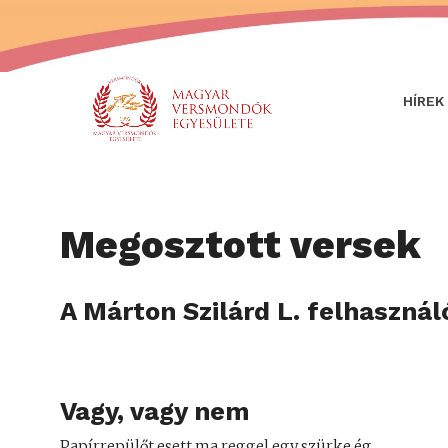
HÍREK
Megosztott versek
A Márton Szilárd L. felhasznál
Vagy, vagy nem
Papírrepülőt esett ma reggel egy szürke ég.