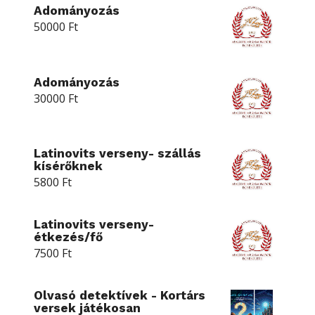
Adományozás
50000
Ft
Adományozás
30000
Ft
Latinovits verseny- szállás
kísérőknek
5800
Ft
Latinovits verseny-
étkezés/fő
7500
Ft
Olvasó detektívek - Kortárs
versek játékosan