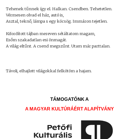
Tehenek tűnnek így el. Halkan. Csendben. Tehetetlen.
Vérmesen olvad el ház, autó is,
Asztal, teknő, lámpa s egy köcsög. Immáron tejetlen.
Kifordított tájban mereven sétáltatom magam,
Esőm szakadatlan esi önmagát.
A világ eltűnt. A csend megszűnt. Utam már parttalan.
Távoli, elhajlott világokkal felkötöm a hajam.
TÁMOGATÓNK A
A MAGYAR KULTÚRÁÉRT ALAPÍTVÁNY