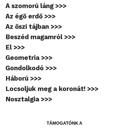
A szomorú láng >>>
Az égő erdő >>>
Az őszi tájban >>>
Beszéd magamról >>>
El >>>
Geometria >>>
Gondolkodó >>>
Háború >>>
Locsoljuk meg a koronát! >>>
Nosztalgia >>>
TÁMOGATÓNK A