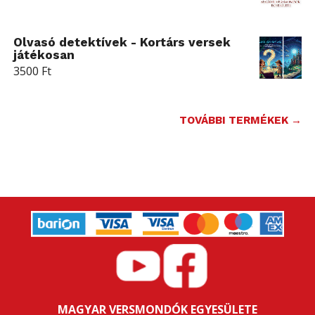
Olvasó detektívek - Kortárs versek
játékosan
3500
Ft
TOVÁBBI TERMÉKEK →
MAGYAR VERSMONDÓK EGYESÜLETE