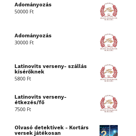
Adományozás
50000
Ft
Adományozás
30000
Ft
Latinovits verseny- szállás
kísérőknek
5800
Ft
Latinovits verseny-
étkezés/fő
7500
Ft
Olvasó detektívek - Kortárs
versek játékosan