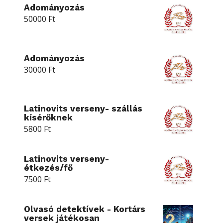
Adományozás
50000
Ft
Adományozás
30000
Ft
Latinovits verseny- szállás
kísérőknek
5800
Ft
Latinovits verseny-
étkezés/fő
7500
Ft
Olvasó detektívek - Kortárs
versek játékosan