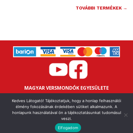
TOVÁBBI TERMÉKEK →
MAGYAR VERSMONDÓK EGYESÜLETE
Bankszámlaszám: 16200106-11646259
Kedves Látogató! Tájékoztatjuk, hogy a honlap felhasználói
Adószám: 18047352-1-43
élmény fokozásának érdekében sütiket alkalmazunk. A
honlapunk használatával ön a tájékoztatásunkat tudomásul
veszi.
IMPRESSZUM
ALAPSZABÁLY
ÁSZF
ADATVÉDELMI NYILATKOZAT
FELHASZNÁLÁSI FELTÉTELEK
Elfogadom