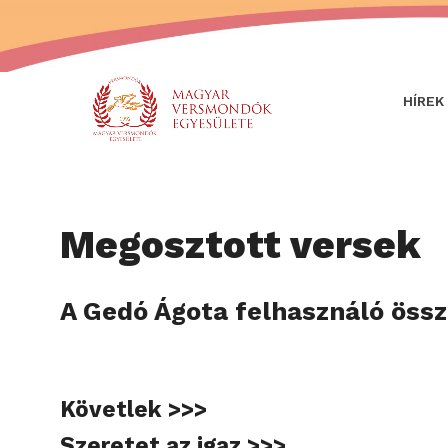
HÍREK
Megosztott versek
A Gedó Ágota felhasználó össz
Követlek >>>
Szeretet az igaz >>>