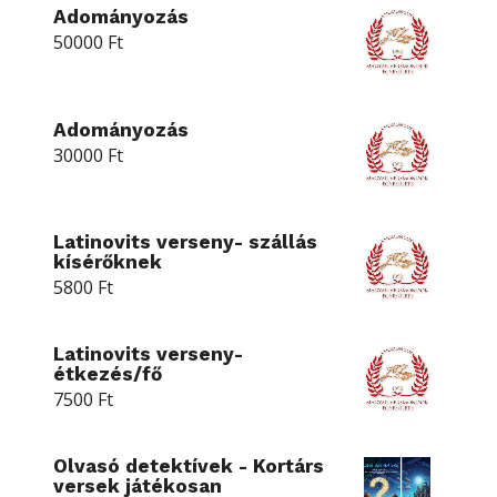
Adományozás
50000
Ft
Adományozás
30000
Ft
Latinovits verseny- szállás
kísérőknek
5800
Ft
Latinovits verseny-
étkezés/fő
7500
Ft
Olvasó detektívek - Kortárs
versek játékosan