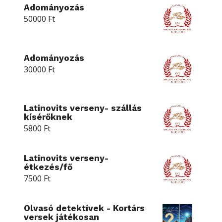
Adományozás
50000
Ft
Adományozás
30000
Ft
Latinovits verseny- szállás
kísérőknek
5800
Ft
Latinovits verseny-
étkezés/fő
7500
Ft
Olvasó detektívek - Kortárs
versek játékosan