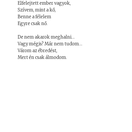
Elfelejtett ember vagyok,
Szívem, mint a kő,
Benne a félelem
Egyre csak nő.
De nem akarok meghalni…
Vagy mégis? Már nem tudom…
Várom az ébredést,
Mert én csak álmodom.