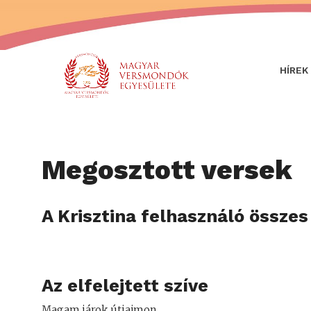
HÍREK
Megosztott versek
A Krisztina felhasználó összes
Az elfelejtett szíve
Magam járok útjaimon