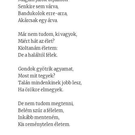
Senkire sem várva,
Bandukolok erre-arra,
Akárcsak egy árva.
Már nem tudom, ki vagyok,
Miért hát az élet?
Kioltanám életem:
De a haláltól félek.
Gondok gyötrik agyamat,
Most mit tegyek?
Talán mindenkinek jobb lesz,
Ha örökre elmegyek.
De nem tudom megtenni,
Belém szúr a félelem,
Inkább menteném,
Kis reménytelen életem.