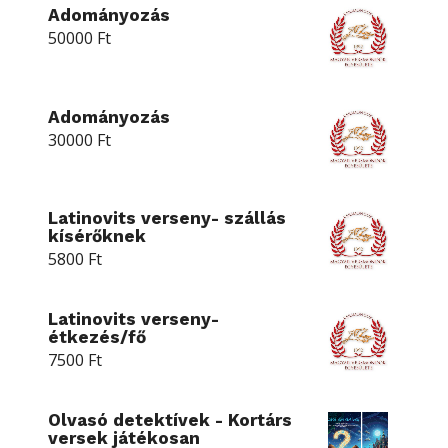
Adományozás
50000
Ft
Adományozás
30000
Ft
Latinovits verseny- szállás
kísérőknek
5800
Ft
Latinovits verseny-
étkezés/fő
7500
Ft
Olvasó detektívek - Kortárs
versek játékosan