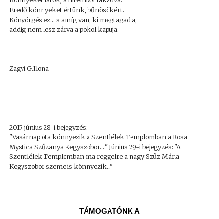
Könnyeket látok, a hitemből fakadva.
Eredő könnyeket értünk, bűnösökért.
Könyörgés ez... s amíg van, ki megtagadja,
addig nem lesz zárva a pokol kapuja.
Zagyi G.Ilona
2017. június 28-i bejegyzés:
"Vasárnap óta könnyezik a Szentlélek Templomban a Rosa
Mystica Szűzanya Kegyszobor...." Június 29-i bejegyzés: "A
Szentlélek Templomban ma reggelre a nagy Szűz Mária
Kegyszobor szeme is könnyezik..."
TÁMOGATÓNK A