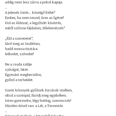
addig nem lesz zárva a pokol kapuja.
...
A jelenés Intés... közelgő Ítélet?
Ember, ha nem teszel, üres az Ígéret!
Hol az Áldozat, a legyőzött kísértés,
mitől szűnne fájdalom, félelemérzés?
„Éld a szeretetet”,
lásd meg az Imákban,
hadd mossa tisztára
lelkedet, szívedet!
Ne a csoda szülje
a jóságot, hitet.
Egymást megbecsülve,
győzd a terheidet.
Szent könnyek gyűlnek források vizében,
oltsd a szomjad, fürödj meg egyikében.
Isten gyermeke, légy boldog, szerencsés!
Minden érted van: a Lét, a Teremtés.
...