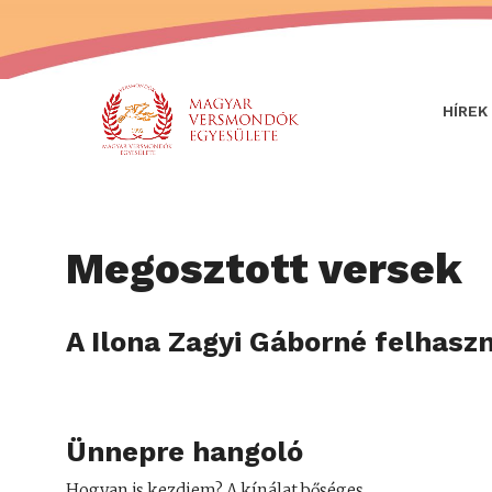
HÍREK
Megosztott versek
A Ilona Zagyi Gáborné felhasz
Ünnepre hangoló
Hogyan is kezdjem? A kínálat bőséges.