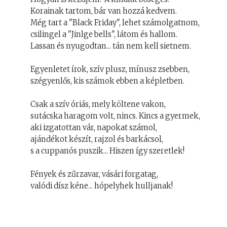
Korainak tartom, bár van hozzá kedvem.
Még tart a "Black Friday", lehet számolgatnom,
csilingel a "Jinlge bells", látom és hallom.
Lassan és nyugodtan... tán nem kell sietnem.
Egyenletet írok, szív plusz, mínusz zsebben,
szégyenlős, kis számok ebben a képletben.
Csak a szív óriás, mely költene vakon,
sutácska haragom volt, nincs. Kincs a gyermek,
aki izgatottan vár, napokat számol,
ajándékot készít, rajzol és barkácsol,
s a cuppanós puszik... Hiszen így szeretlek!
Fények és zűrzavar, vásári forgatag,
valódi dísz kéne... hópelyhek hulljanak!