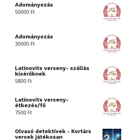
Adományozás
50000
Ft
Adományozás
30000
Ft
Latinovits verseny- szállás
kísérőknek
5800
Ft
Latinovits verseny-
étkezés/fő
7500
Ft
Olvasó detektívek - Kortárs
versek játékosan