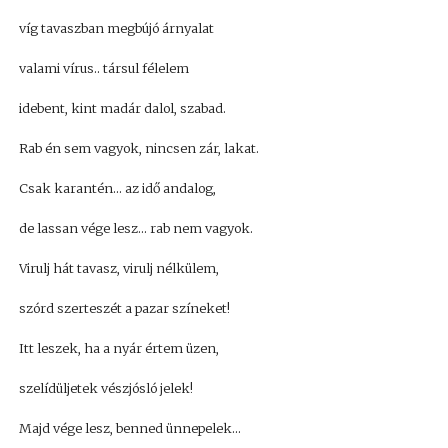
víg tavaszban megbújó árnyalat
valami vírus.. társul félelem
idebent, kint madár dalol, szabad.
Rab én sem vagyok, nincsen zár, lakat.
Csak karantén... az idő andalog,
de lassan vége lesz... rab nem vagyok.
Virulj hát tavasz, virulj nélkülem,
szórd szerteszét a pazar színeket!
Itt leszek, ha a nyár értem üzen,
szelídüljetek vészjósló jelek!
Majd vége lesz, benned ünnepelek...