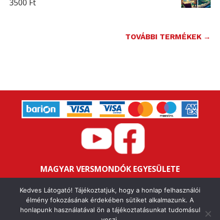
3500
Ft
TOVÁBBI TERMÉKEK →
MAGYAR VERSMONDÓK EGYESÜLETE
Bankszámlaszám: 16200106-11646259
Kedves Látogató! Tájékoztatjuk, hogy a honlap felhasználói
Adószám: 18047352-1-43
élmény fokozásának érdekében sütiket alkalmazunk. A
honlapunk használatával ön a tájékoztatásunkat tudomásul
veszi.