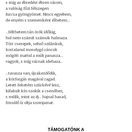
s míg az ébredést ébren várom,
a valóság fűzi félszegen
furcsa gyöngyömet. Nincs egyebem,
de enyém s szemenként élhetem...
...félthetem tán örök időkig,
hol nem számít számok halmaza.
Tört cserepek, sebző szilánkok,
kortalanul mosolygó ráncok
mögött mattul a múlt panasza...
vagyok, s míg várnak idehaza...
...tavasza van, újrakezdődik,
a körforgás magával ragad.
Letett feketém szürkévé lesz,
kifakult kín szokik a csendhez,
s múlik, mint az éj... hajnal hasad,
frissülő íz oltja szomjamat.
TÁMOGATÓNK A