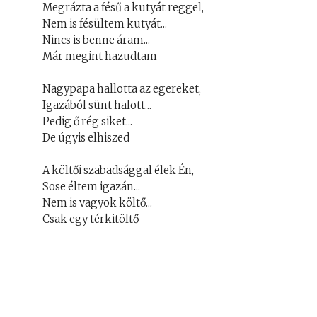
Megrázta a fésű a kutyát reggel,
Nem is fésültem kutyát...
Nincs is benne áram...
Már megint hazudtam
Nagypapa hallotta az egereket,
Igazából sünt halott...
Pedig ő rég siket...
De úgyis elhiszed
A költői szabadsággal élek Én,
Sose éltem igazán...
Nem is vagyok költő...
Csak egy térkitöltő