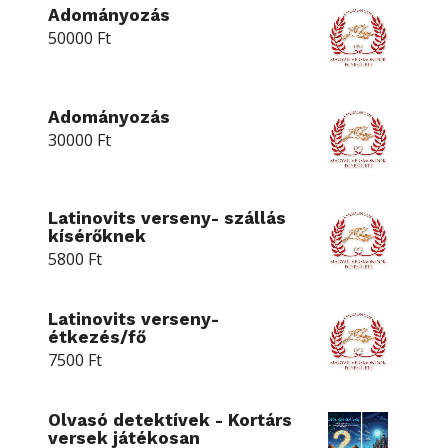
Adományozás
50000
Ft
Adományozás
30000
Ft
Latinovits verseny- szállás
kísérőknek
5800
Ft
Latinovits verseny-
étkezés/fő
7500
Ft
Olvasó detektívek - Kortárs
versek játékosan