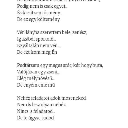
Pedig nem is csak egyet..
És kicsit sem örmény...
De ez egy költemény
Vén lányba szerettem bele, zenész,
Igazából sportoló...
Egyáltalán nem vén...
De ezt írom meg Én
Padtársam egy magas srác, kár hogy buta,
Valójában egy zseni...
Elég mélynövésű...
De enyém eme mű
Nehéz feladatot adok most neked,
Nem is lesz olyan nehéz...
Nincs is feladatod...
De te úgyse tudod