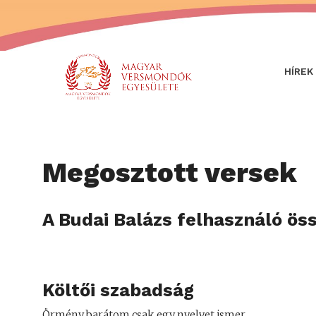
HÍREK
Megosztott versek
A Budai Balázs felhasználó ös
Költői szabadság
Örmény barátom csak egy nyelvet ismer,